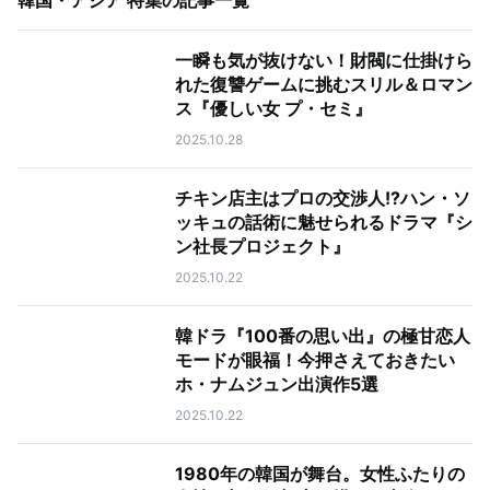
韓国・アジア 特集
の記事一覧
一瞬も気が抜けない！財閥に仕掛けら
れた復讐ゲームに挑むスリル＆ロマン
ス『優しい女 プ・セミ』
2025.10.28
チキン店主はプロの交渉人!?ハン・ソ
ッキュの話術に魅せられるドラマ『シ
ン社長プロジェクト』
2025.10.22
韓ドラ『100番の思い出』の極甘恋人
モードが眼福！今押さえておきたい
ホ・ナムジュン出演作5選
2025.10.22
1980年の韓国が舞台。女性ふたりの