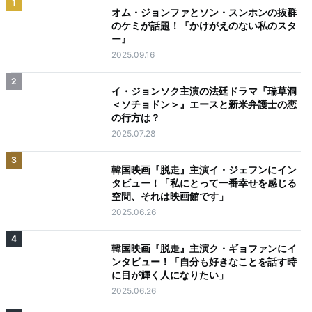
1
オム・ジョンファとソン・スンホンの抜群
のケミが話題！『かけがえのない私のスタ
ー』
2025.09.16
2
イ・ジョンソク主演の法廷ドラマ『瑞草洞
＜ソチョドン＞』エースと新米弁護士の恋
の行方は？
2025.07.28
3
韓国映画『脱走』主演イ・ジェフンにイン
タビュー！「私にとって一番幸せを感じる
空間、それは映画館です」
2025.06.26
4
韓国映画『脱走』主演ク・ギョファンにイ
ンタビュー！「自分も好きなことを話す時
に目が輝く人になりたい」
2025.06.26