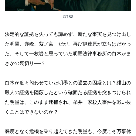
©TBS
決定的な証拠を失っても諦めず、新たな事実を見つけ出し
た明墨、赤峰、紫ノ宮。だが、再び伊達原が立ちはだかっ
た。そして一枚岩と思っていた明墨法律事務所の白木がま
さかの裏切り──？
白木が度々匂わせていた明墨との過去の因縁とは？緋山の
殺人の証拠を隠蔽したという確固たる証拠を突きつけられ
た明墨は、このまま逮捕され、糸井一家殺人事件を戦い抜
くことはできないのか？
幾度となく危機を乗り越えてきた明墨も、今度こそ万事休