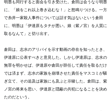
明墨も同行すると面会を引き受けた。倉田は会うなり明墨
に、「娘をこれ以上巻き込むな！」と怒鳴りつける。一方
で糸井一家殺人事件については話す気はないという倉田
に、明墨は「伊達原もタチが悪い。娘（紫ノ宮）を人質に
取るなんて」と切り出す。
倉田は、志水のアリバイを示す動画の存在を知ったとき、
伊達原に公表すべきと意見した。しかし伊達原は、志水の
無罪を明かせば、伊達原や倉田が辞任して責任を取るだけ
では済まず、志水の家族を崩壊させた責任をマスコミが騒
ぎ立て、その追及は家族にも及ぶと示唆した。倉田は、紫
ノ宮の将来を思い、伊達原と隠蔽の共犯になることを決め
たのだという。