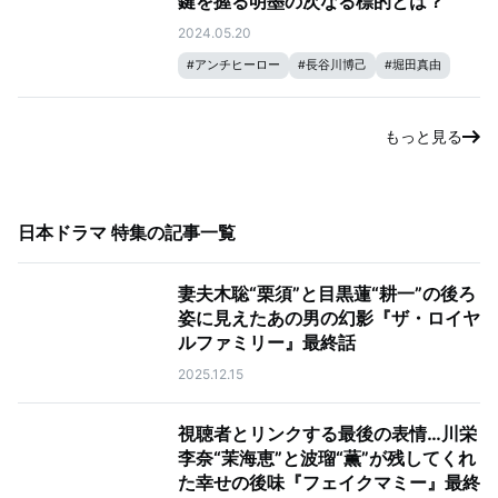
鍵を握る明墨の次なる標的とは？
2024.05.20
#
アンチヒーロー
#
長谷川博己
#
堀田真由
#
大島優子
#
北村匠海
もっと見る
日本ドラマ 特集
の記事一覧
妻夫木聡“栗須”と目黒蓮“耕一”の後ろ
姿に見えたあの男の幻影『ザ・ロイヤ
ルファミリー』最終話
2025.12.15
視聴者とリンクする最後の表情…川栄
李奈“茉海恵”と波瑠“薫”が残してくれ
た幸せの後味『フェイクマミー』最終