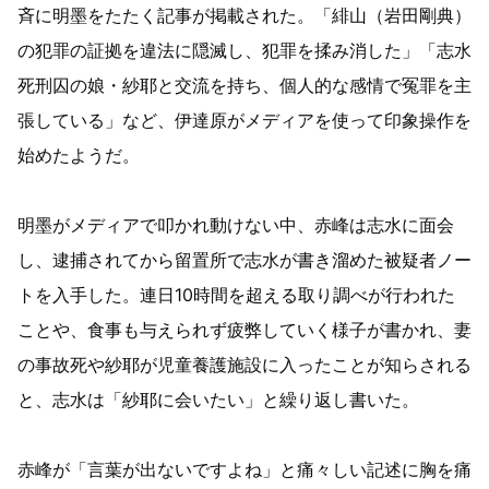
斉に明墨をたたく記事が掲載された。「緋山（岩田剛典）
の犯罪の証拠を違法に隠滅し、犯罪を揉み消した」「志水
死刑囚の娘・紗耶と交流を持ち、個人的な感情で冤罪を主
張している」など、伊達原がメディアを使って印象操作を
始めたようだ。
明墨がメディアで叩かれ動けない中、赤峰は志水に面会
し、逮捕されてから留置所で志水が書き溜めた被疑者ノー
トを入手した。連日10時間を超える取り調べが行われた
ことや、食事も与えられず疲弊していく様子が書かれ、妻
の事故死や紗耶が児童養護施設に入ったことが知らされる
と、志水は「紗耶に会いたい」と繰り返し書いた。
赤峰が「言葉が出ないですよね」と痛々しい記述に胸を痛