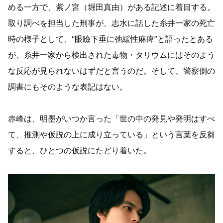
める一方で、紫ノ宮（堀田真由）がある記述に着目する。
取り調べを担当した刑事が、志水に話した糸井一家の死亡
時の様子として、“眼瞼下垂に弛緩性麻痺”と語ったとある
が、糸井一家から検出された毒物・タリウムにはそのよう
な反応が見られないはずだと言うのだ。そして、警察側の
調書にもそのような表記はない。
赤峰は、明墨がいつか言った「世の中の発見や発明はすべ
て、推測や仮説の上に成り立っている」という言葉を反芻
すると、ひとつの仮説にたどり着いた。