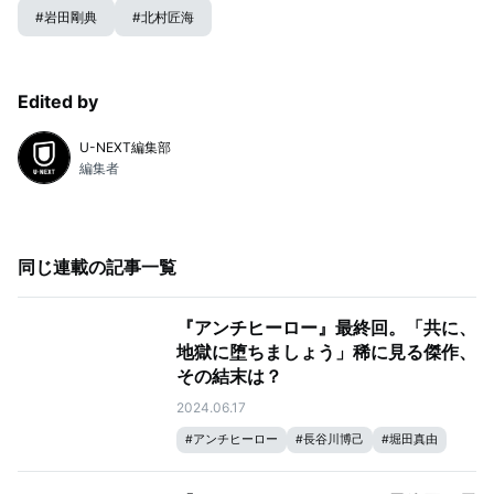
#
岩田剛典
#
北村匠海
Edited by
U-NEXT編集部
編集者
同じ連載の記事一覧
『アンチヒーロー』最終回。「共に、
地獄に堕ちましょう」稀に見る傑作、
その結末は？
2024.06.17
#
アンチヒーロー
#
長谷川博己
#
堀田真由
#
大島優子
#
岩田剛典
#
北村匠海