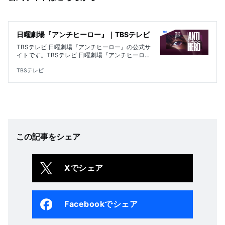
日曜劇場『アンチヒーロー』｜TBSテレビ
TBSテレビ 日曜劇場『アンチヒーロー』の公式サ
イトです。TBSテレビ 日曜劇場『アンチヒーロ
ー』の公式サイトです。毎週日曜よる9時放送。
出演は、長谷川博己、北村匠海、堀田真由、大島
TBSテレビ
優子、木村佳乃、野村萬斎。“アンチ”な弁護士は
正義か悪か――！？
この記事をシェア
Xでシェア
Facebookでシェア