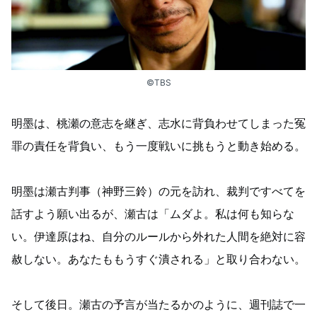
©TBS
明墨は、桃瀬の意志を継ぎ、志水に背負わせてしまった冤
罪の責任を背負い、もう一度戦いに挑もうと動き始める。
明墨は瀬古判事（神野三鈴）の元を訪れ、裁判ですべてを
話すよう願い出るが、瀬古は「ムダよ。私は何も知らな
い。伊達原はね、自分のルールから外れた人間を絶対に容
赦しない。あなたももうすぐ潰される」と取り合わない。
そして後日。瀬古の予言が当たるかのように、週刊誌で一