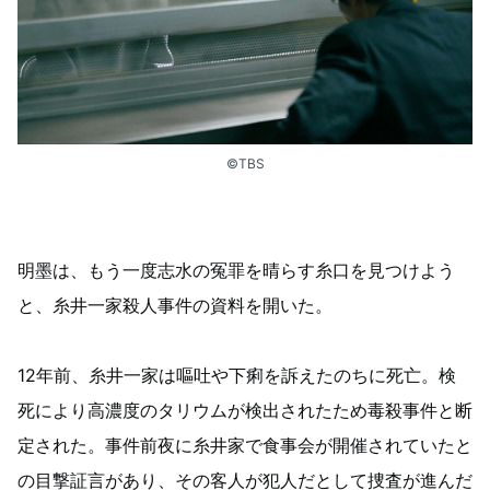
©TBS
明墨は、もう一度志水の冤罪を晴らす糸口を見つけよう
と、糸井一家殺人事件の資料を開いた。
12年前、糸井一家は嘔吐や下痢を訴えたのちに死亡。検
死により高濃度のタリウムが検出されたため毒殺事件と断
定された。事件前夜に糸井家で食事会が開催されていたと
の目撃証言があり、その客人が犯人だとして捜査が進んだ