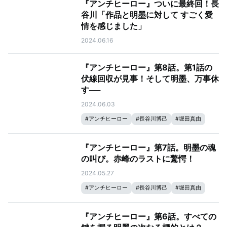
『アンチヒーロー』ついに最終回！長
谷川「作品と明墨に対して すごく愛
情を感じました」
2024.06.16
『アンチヒーロー』第8話。第1話の
伏線回収が見事！そして明墨、万事休
す──
2024.06.03
#
アンチヒーロー
#
長谷川博己
#
堀田真由
#
大島優子
#
岩田剛典
#
北村匠海
『アンチヒーロー』第7話。明墨の魂
の叫び。赤峰のラストに驚愕！
2024.05.27
#
アンチヒーロー
#
長谷川博己
#
堀田真由
#
大島優子
#
北村匠海
『アンチヒーロー』第6話。すべての