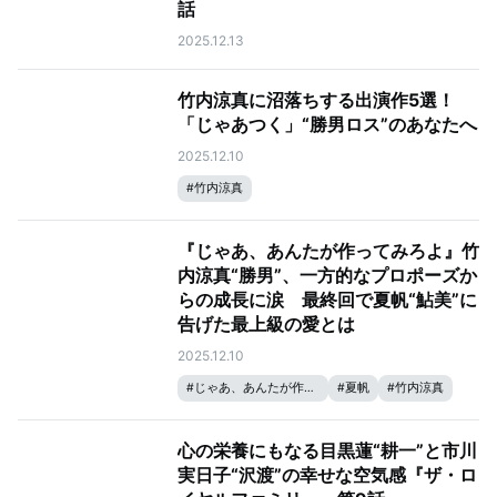
話
2025.12.13
竹内涼真に沼落ちする出演作5選！
「じゃあつく」“勝男ロス”のあなたへ
2025.12.10
#
竹内涼真
『じゃあ、あんたが作ってみろよ』竹
内涼真“勝男”、一方的なプロポーズか
らの成長に涙 最終回で夏帆“鮎美”に
告げた最上級の愛とは
2025.12.10
#
じゃあ、あんたが作ってみろよ
#
夏帆
#
竹内涼真
心の栄養にもなる目黒蓮“耕一”と市川
実日子“沢渡”の幸せな空気感『ザ・ロ