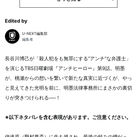
Edited by
U-NEXT編集部
編集者
長谷川博己が「殺人犯をも無罪にする“アンチ”な弁護士」
を演じるTBS日曜劇場『アンチヒーロー』第9話。明墨
が、桃瀬からの想いを繋いで新たな真実に近づくが、やっ
と見えてきた光明を前に、明墨法律事務所にまさかの裏切
りが突きつけられる──！
※以下ネタバレを含む表現があります。ご注意ください。
伊達原（野村萬斎）に先を越され、最後の頼みの綱だっ