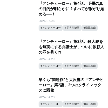
『アンチヒーロー』第4話。明墨の真
の目的が明らかに？すべてが繋がり始
める──！
2024.05.06
#
アンチヒーロー
#
長谷川博己
#
堀田真由
#
大島優子
#
北村匠海
『アンチヒーロー』第3話。殺人犯を
も無実にする弁護士が、ついに依頼人
の罪を暴く?!
2024.04.29
#
アンチヒーロー
#
長谷川博己
#
堀田真由
#
大島優子
#
北村匠海
早くも“問題作”と大反響の『アンチヒ
ーロー』第2話、2つのクライマック
スに騒然
2024.04.23
#
アンチヒーロー
#
長谷川博己
#
堀田真由