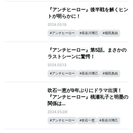
『アンチヒーロー』後半戦を解くヒン
トが明らかに！
2024.05.19
#
アンチヒーロー
#
長谷川博己
#
堀田真由
#
大島優子
#
北村匠海
『アンチヒーロー』第5話。まさかの
ラストシーンに驚愕！
2024.05.13
#
アンチヒーロー
#
長谷川博己
#
堀田真由
#
大島優子
#
北村匠海
吹石一恵が9年ぶりにドラマ出演！
『アンチヒーロー』桃瀬礼子と明墨の
関係は…
2024.05.09
#
アンチヒーロー
#
吹石一恵
#
長谷川博己
#
堀田真由
#
大島優子
#
北村匠海