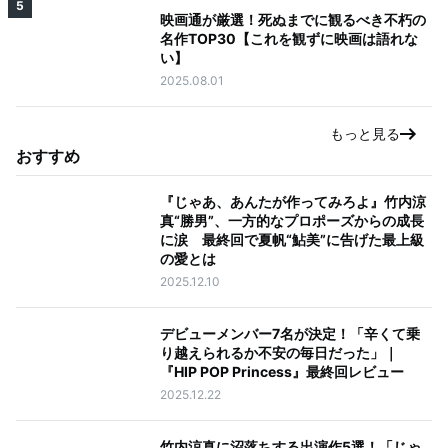
5
映画通が厳選！死ぬまでに観るべき不朽の
名作TOP30【これを観ずに映画は語れな
い】
2025.08.01
もっと見る
おすすめ
『じゃあ、あんたが作ってみろよ』竹内涼
真“勝男”、一方的なプロポーズからの成長
に涙 最終回で夏帆“鮎美”に告げた最上級
の愛とは
2025.12.10
デビューメンバー7名が決定！「辛くて乗
り越えられるか不安の毎日だった」｜
『HIP POP Princess』最終回レビュー
2025.12.22
竹内涼真に沼落ちする出演作5選！「じゃ