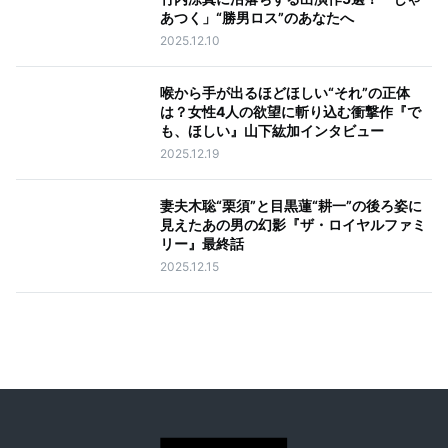
あつく」“勝男ロス”のあなたへ
2025.12.10
喉から手が出るほどほしい“それ”の正体
は？女性4人の欲望に斬り込む衝撃作『で
も、ほしい』山下紘加インタビュー
2025.12.19
妻夫木聡“栗須”と目黒蓮“耕一”の後ろ姿に
見えたあの男の幻影『ザ・ロイヤルファミ
リー』最終話
2025.12.15