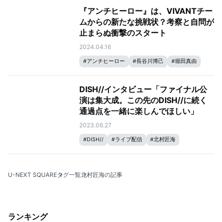
『アンチヒーロー』は、VIVANTチー
ムからの新たな挑戦状？考察と自問が
止まらぬ衝撃のスタート
2024.04.16
#
アンチヒーロー
#
長谷川博己
#
堀田真由
#
岩田剛典
#
北村匠海
#
一ノ瀬ワタル
DISH//インタビュー「ファイナル公
演は集大成。この先のDISH//に続く
通過点を一緒に楽しんでほしい」
2023.06.27
#
DISH//
#
ライブ配信
#
北村匠海
U-NEXT SQUARE
タグ一覧
北村匠海の記事
ランキング