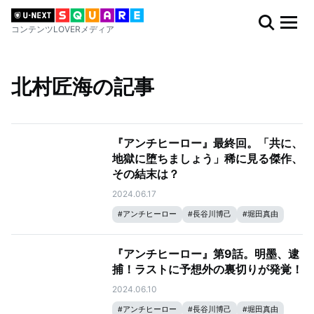
コンテンツLOVERメディア
北村匠海の記事
『アンチヒーロー』最終回。「共に、
地獄に堕ちましょう」稀に見る傑作、
その結末は？
2024.06.17
#
アンチヒーロー
#
長谷川博己
#
堀田真由
#
大島優子
#
岩田剛典
#
北村匠海
『アンチヒーロー』第9話。明墨、逮
捕！ラストに予想外の裏切りが発覚！
2024.06.10
#
アンチヒーロー
#
長谷川博己
#
堀田真由