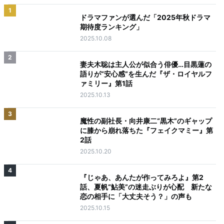
1
ドラマファンが選んだ「2025年秋ドラマ
期待度ランキング」
2025.10.08
2
妻夫木聡は主人公が似合う俳優…目黒蓮の
語りが“安心感”を生んだ『ザ・ロイヤルフ
ァミリー』第1話
2025.10.13
3
魔性の副社長・向井康二“黒木”のギャップ
に膝から崩れ落ちた『フェイクマミー』第
2話
2025.10.20
4
『じゃあ、あんたが作ってみろよ』第2
話、夏帆“鮎美”の迷走ぶりが心配 新たな
恋の相手に「大丈夫そう？」の声も
2025.10.15