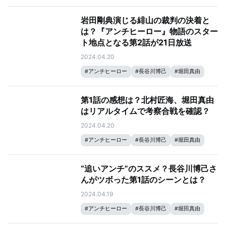
#
大島優子
#
北村匠海
岩田剛典演じる緋山の裁判の決着と
は？『アンチヒーロー』物語のスター
ト地点となる第2話が21日放送
2024.04.20
#
アンチヒーロー
#
長谷川博己
#
堀田真由
#
大島優子
#
岩田剛典
#
北村匠海
第1話の感想は？北村匠海、堀田真由
はリアルタイムで考察合戦を確認？
2024.04.20
#
アンチヒーロー
#
長谷川博己
#
堀田真由
#
大島優子
#
岩田剛典
#
北村匠海
“追いアンチ”のススメ？長谷川博己さ
んがツボった第1話のシーンとは？
2024.04.19
#
アンチヒーロー
#
長谷川博己
#
堀田真由
#
大島優子
#
岩田剛典
#
北村匠海