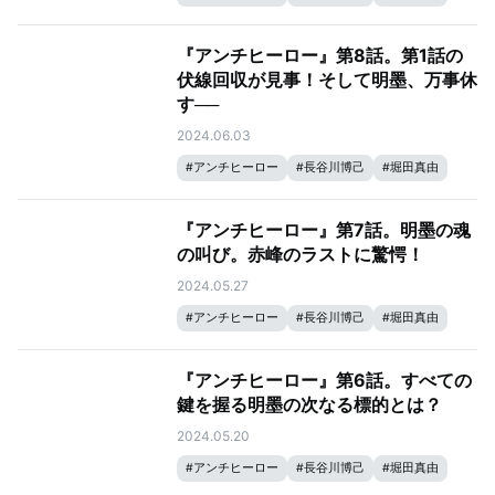
#
大島優子
#
岩田剛典
#
北村匠海
『アンチヒーロー』第8話。第1話の
伏線回収が見事！そして明墨、万事休
す──
2024.06.03
#
アンチヒーロー
#
長谷川博己
#
堀田真由
#
大島優子
#
岩田剛典
#
北村匠海
『アンチヒーロー』第7話。明墨の魂
の叫び。赤峰のラストに驚愕！
2024.05.27
#
アンチヒーロー
#
長谷川博己
#
堀田真由
#
大島優子
#
北村匠海
『アンチヒーロー』第6話。すべての
鍵を握る明墨の次なる標的とは？
2024.05.20
#
アンチヒーロー
#
長谷川博己
#
堀田真由
#
大島優子
#
北村匠海