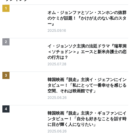
1
オム・ジョンファとソン・スンホンの抜群
のケミが話題！『かけがえのない私のスタ
ー』
2025.09.16
2
イ・ジョンソク主演の法廷ドラマ『瑞草洞
＜ソチョドン＞』エースと新米弁護士の恋
の行方は？
2025.07.28
3
韓国映画『脱走』主演イ・ジェフンにイン
タビュー！「私にとって一番幸せを感じる
空間、それは映画館です」
2025.06.26
4
韓国映画『脱走』主演ク・ギョファンにイ
ンタビュー！「自分も好きなことを話す時
に目が輝く人になりたい」
2025.06.26