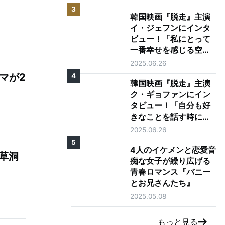
3
韓国映画『脱走』主演
イ・ジェフンにインタ
ビュー！「私にとって
一番幸せを感じる空
間、それは映画館で
2025.06.26
す」
マが2
4
韓国映画『脱走』主演
ク・ギョファンにイン
タビュー！「自分も好
きなことを話す時に目
が輝く人になりたい」
2025.06.26
5
4人のイケメンと恋愛音
草洞
痴な女子が繰り広げる
青春ロマンス『バニー
とお兄さんたち』
2025.05.08
もっと見る