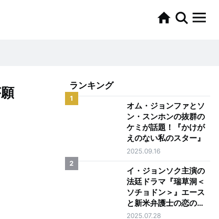
ランキング
が願
1
オム・ジョンファとソ
ン・スンホンの抜群の
ケミが話題！『かけが
えのない私のスター』
2025.09.16
2
イ・ジョンソク主演の
法廷ドラマ『瑞草洞＜
ソチョドン＞』エース
と新米弁護士の恋の行
方は？
2025.07.28