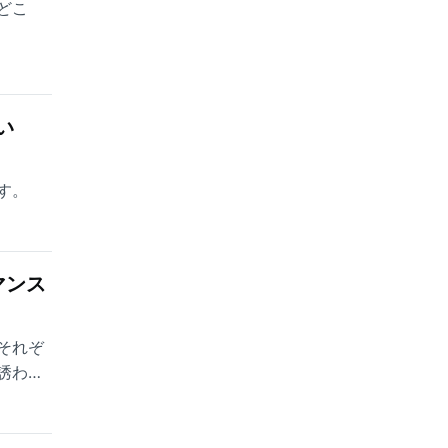
どこ
い
す。
マンス
それぞ
誘われ