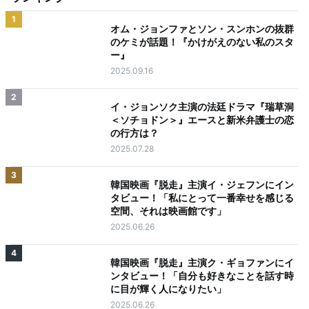
1
オム・ジョンファとソン・スンホンの抜群
のケミが話題！『かけがえのない私のスタ
ー』
2025.09.16
2
イ・ジョンソク主演の法廷ドラマ『瑞草洞
＜ソチョドン＞』エースと新米弁護士の恋
の行方は？
2025.07.28
3
韓国映画『脱走』主演イ・ジェフンにイン
タビュー！「私にとって一番幸せを感じる
空間、それは映画館です」
2025.06.26
4
韓国映画『脱走』主演ク・ギョファンにイ
ンタビュー！「自分も好きなことを話す時
に目が輝く人になりたい」
2025.06.26