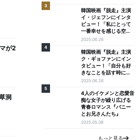
3
韓国映画『脱走』主演
イ・ジェフンにインタ
ビュー！「私にとって
一番幸せを感じる空
間、それは映画館で
2025.06.26
す」
マが2
4
韓国映画『脱走』主演
ク・ギョファンにイン
タビュー！「自分も好
きなことを話す時に目
が輝く人になりたい」
2025.06.26
5
4人のイケメンと恋愛音
草洞
痴な女子が繰り広げる
青春ロマンス『バニー
とお兄さんたち』
2025.05.08
もっと見る