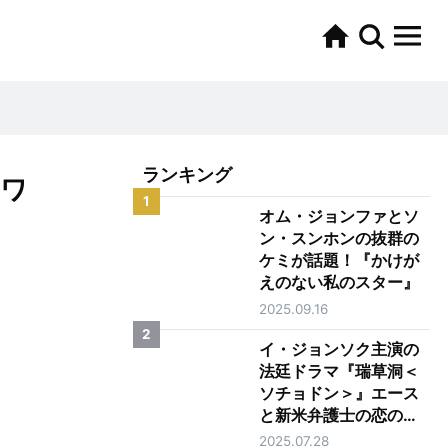
ランキング
『ワ
1
オム・ジョンファとソ
ン・スンホンの抜群の
ケミが話題！『かけが
えのない私のスター』
2025.09.16
2
イ・ジョンソク主演の
法廷ドラマ『瑞草洞＜
ソチョドン＞』エース
と新米弁護士の恋の行
方は？
2025.07.28