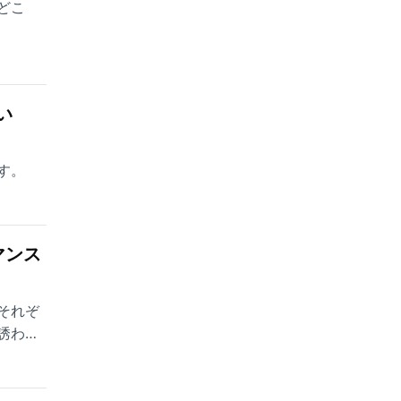
どこ
い
す。
マンス
それぞ
誘われ