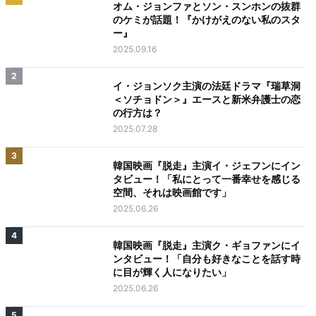
オム・ジョンファとソン・スンホンの抜群
のケミが話題！『かけがえのない私のスタ
ー』
2025.09.16
2
イ・ジョンソク主演の法廷ドラマ『瑞草洞
＜ソチョドン＞』エースと新米弁護士の恋
の行方は？
2025.07.28
3
韓国映画『脱走』主演イ・ジェフンにイン
タビュー！「私にとって一番幸せを感じる
空間、それは映画館です」
2025.06.26
4
韓国映画『脱走』主演ク・ギョファンにイ
ンタビュー！「自分も好きなことを話す時
に目が輝く人になりたい」
2025.06.26
5