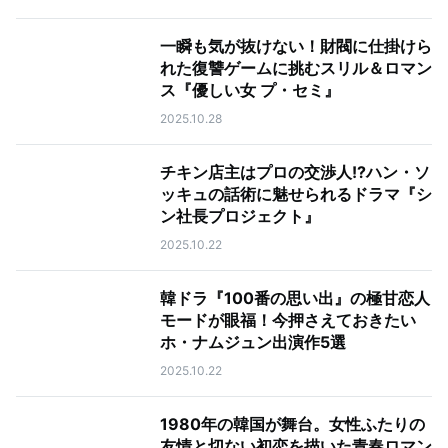
一瞬も気が抜けない！財閥に仕掛けら
れた復讐ゲームに挑むスリル＆ロマン
ス『優しい女 プ・セミ』
2025.10.28
チキン店主はプロの交渉人!?ハン・ソ
ッキュの話術に魅せられるドラマ『シ
ン社長プロジェクト』
2025.10.22
韓ドラ『100番の思い出』の極甘恋人
モードが眼福！今押さえておきたい
ホ・ナムジュン出演作5選
2025.10.22
1980年の韓国が舞台。女性ふたりの
友情と切ない初恋を描いた青春ロマン