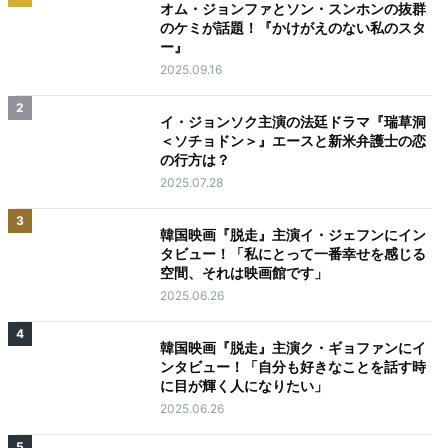
オム・ジョンファとソン・スンホンの抜群
のケミが話題！『かけがえのない私のスタ
ー』
2025.09.16
2
イ・ジョンソク主演の法廷ドラマ『瑞草洞
＜ソチョドン＞』エースと新米弁護士の恋
の行方は？
2025.07.28
3
韓国映画『脱走』主演イ・ジェフンにイン
タビュー！「私にとって一番幸せを感じる
空間、それは映画館です」
2025.06.26
4
韓国映画『脱走』主演ク・ギョファンにイ
ンタビュー！「自分も好きなことを話す時
に目が輝く人になりたい」
2025.06.26
5