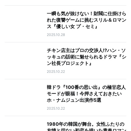
一瞬も気が抜けない！財閥に仕掛けら
れた復讐ゲームに挑むスリル＆ロマン
ス『優しい女 プ・セミ』
2025.10.28
チキン店主はプロの交渉人!?ハン・ソ
ッキュの話術に魅せられるドラマ『シ
ン社長プロジェクト』
2025.10.22
韓ドラ『100番の思い出』の極甘恋人
モードが眼福！今押さえておきたい
ホ・ナムジュン出演作5選
2025.10.22
1980年の韓国が舞台。女性ふたりの
友情と切ない初恋を描いた青春ロマン