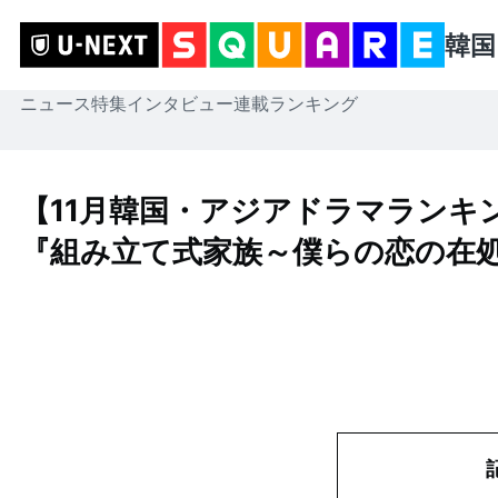
韓国
ニュース
特集
インタビュー
連載
ランキング
【11月韓国・アジアドラマランキ
『組み立て式家族～僕らの恋の在処