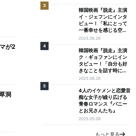
3
韓国映画『脱走』主演
イ・ジェフンにインタ
ビュー！「私にとって
一番幸せを感じる空
間、それは映画館で
2025.06.26
す」
マが2
4
韓国映画『脱走』主演
ク・ギョファンにイン
タビュー！「自分も好
きなことを話す時に目
が輝く人になりたい」
2025.06.26
5
4人のイケメンと恋愛音
草洞
痴な女子が繰り広げる
青春ロマンス『バニー
とお兄さんたち』
2025.05.08
もっと見る