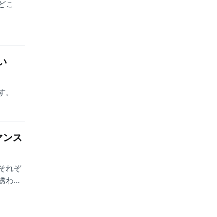
どこ
い
す。
マンス
それぞ
誘われ