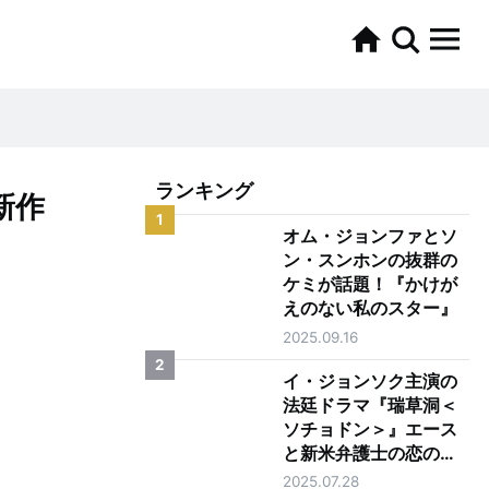
ランキング
新作
1
オム・ジョンファとソ
ン・スンホンの抜群の
ケミが話題！『かけが
えのない私のスター』
2025.09.16
2
イ・ジョンソク主演の
法廷ドラマ『瑞草洞＜
ソチョドン＞』エース
と新米弁護士の恋の行
方は？
2025.07.28