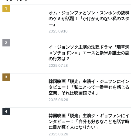
1
オム・ジョンファとソン・スンホンの抜群
のケミが話題！『かけがえのない私のスタ
ー』
2025.09.16
2
イ・ジョンソク主演の法廷ドラマ『瑞草洞
＜ソチョドン＞』エースと新米弁護士の恋
の行方は？
2025.07.28
3
韓国映画『脱走』主演イ・ジェフンにイン
タビュー！「私にとって一番幸せを感じる
空間、それは映画館です」
2025.06.26
4
韓国映画『脱走』主演ク・ギョファンにイ
ンタビュー！「自分も好きなことを話す時
に目が輝く人になりたい」
2025.06.26