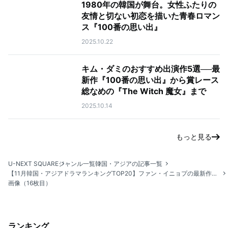
1980年の韓国が舞台。女性ふたりの
友情と切ない初恋を描いた青春ロマン
ス『100番の思い出』
2025.10.22
キム・ダミのおすすめ出演作5選──最
新作『100番の思い出』から賞レース
総なめの『The Witch 魔女』まで
2025.10.14
もっと見る
U-NEXT SQUARE
ジャンル一覧
韓国・アジアの記事一覧
【11月韓国・アジアドラマランキングTOP20】ファン・イニョプの最新作『組み立て式家族～僕らの恋の在処～』が1位！
画像（16枚目）
ランキング