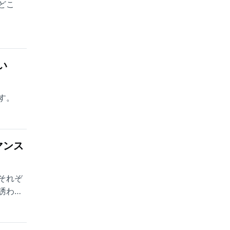
どこ
い
す。
マンス
それぞ
誘われ