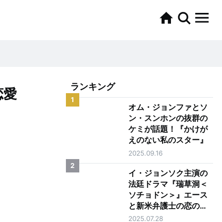
ランキング
恋愛
1
オム・ジョンファとソ
ン・スンホンの抜群の
ケミが話題！『かけが
えのない私のスター』
2025.09.16
2
イ・ジョンソク主演の
法廷ドラマ『瑞草洞＜
ソチョドン＞』エース
と新米弁護士の恋の行
方は？
2025.07.28