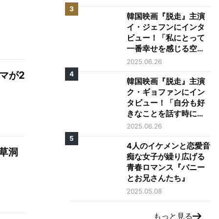
3
韓国映画『脱走』主演
イ・ジェフンにインタ
ビュー！「私にとって
一番幸せを感じる空
間、それは映画館で
2025.06.26
す」
マが2
4
韓国映画『脱走』主演
ク・ギョファンにイン
タビュー！「自分も好
きなことを話す時に目
が輝く人になりたい」
2025.06.26
5
4人のイケメンと恋愛音
草洞
痴な女子が繰り広げる
青春ロマンス『バニー
とお兄さんたち』
2025.05.08
もっと見る