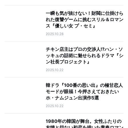
一瞬も気が抜けない！財閥に仕掛けら
れた復讐ゲームに挑むスリル＆ロマン
ス『優しい女 プ・セミ』
2025.10.28
チキン店主はプロの交渉人!?ハン・ソ
ッキュの話術に魅せられるドラマ『シ
ン社長プロジェクト』
2025.10.22
韓ドラ『100番の思い出』の極甘恋人
モードが眼福！今押さえておきたい
ホ・ナムジュン出演作5選
2025.10.22
1980年の韓国が舞台。女性ふたりの
友情と切ない初恋を描いた青春ロマン