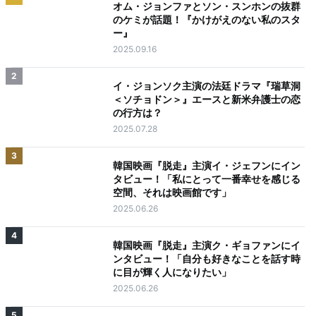
オム・ジョンファとソン・スンホンの抜群
のケミが話題！『かけがえのない私のスタ
ー』
2025.09.16
2
イ・ジョンソク主演の法廷ドラマ『瑞草洞
＜ソチョドン＞』エースと新米弁護士の恋
の行方は？
2025.07.28
3
韓国映画『脱走』主演イ・ジェフンにイン
タビュー！「私にとって一番幸せを感じる
空間、それは映画館です」
2025.06.26
4
韓国映画『脱走』主演ク・ギョファンにイ
ンタビュー！「自分も好きなことを話す時
に目が輝く人になりたい」
2025.06.26
5