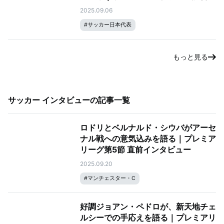
vs. メキシコ・アメリカ
2025.09.06
#
サッカー日本代表
もっと見る
サッカー インタビュー
の記事一覧
ロドリとベルナルド・シウバがアーセ
ナル戦への意気込みを語る｜プレミア
リーグ第5節 直前インタビュー
2025.09.20
#
マンチェスター・C
好調ジョアン・ペドロが、新天地チェ
ルシーでの手応えを語る｜プレミアリ