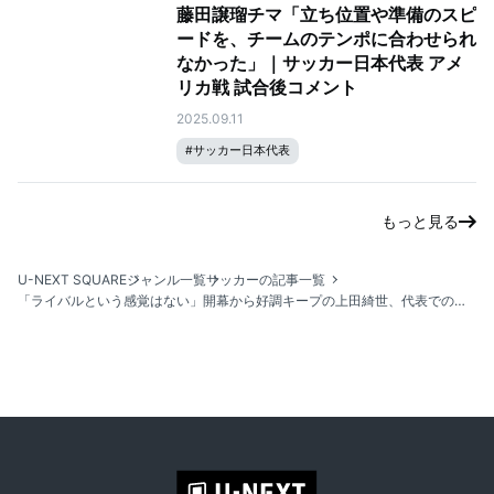
藤田譲瑠チマ「立ち位置や準備のスピ
ードを、チームのテンポに合わせられ
なかった」｜サッカー日本代表 アメ
リカ戦 試合後コメント
2025.09.11
#
サッカー日本代表
もっと見る
U-NEXT SQUARE
ジャンル一覧
サッカーの記事一覧
「ライバルという感覚はない」開幕から好調キープの上田綺世、代表でのポジション争いや連携の鍵を語る｜サッカー日本代表強化試合 vs. メキシコ・アメリカ