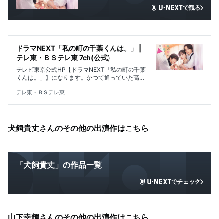
で観る
ドラマNEXT「私の町の千葉くんは。」 |
テレ東・ＢＳテレ東 7ch(公式)
テレビ東京公式HP【ドラマNEXT「私の町の千葉
くんは。」】になります。かつて通っていた高校
で教師をするマチのクラスにやってきたイケメン
転入生・悠人。なんと彼は、マチの高校時代の初
テレ東・ＢＳテレ東
恋の相手・悠一の弟で、高校時代の彼に瓜二つだ
った！初恋の記憶が蘇る中、飲み会で悠一と偶然
再会し…。見る度に初恋を思い出し目が離せない
弟・悠人と、高校時代の憧れで初恋相 手の兄・悠
犬飼貴丈さんのその他の出演作はこちら
一。そんなイケメン兄弟に振り回されるトライア
ングル・ラブストーリーです！
「犬飼貴丈」の作品一覧
でチェック
山下幸輝さんのその他の出演作はこちら