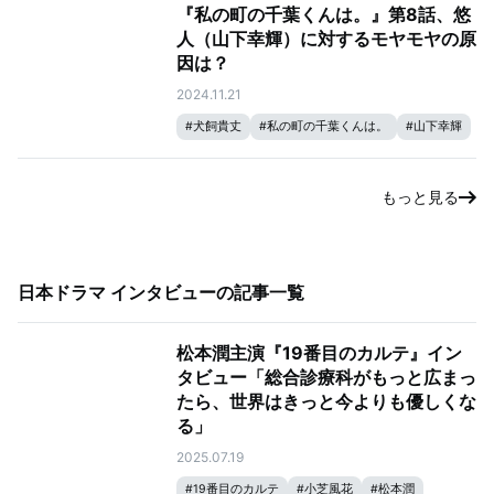
『私の町の千葉くんは。』第8話、悠
人（山下幸輝）に対するモヤモヤの原
因は？
2024.11.21
#
犬飼貴丈
#
私の町の千葉くんは。
#
山下幸輝
#
井桁弘恵
もっと見る
日本ドラマ インタビュー
の記事一覧
松本潤主演『19番目のカルテ』イン
タビュー「総合診療科がもっと広まっ
たら、世界はきっと今よりも優しくな
る」
2025.07.19
#
19番目のカルテ
#
小芝風花
#
松本潤