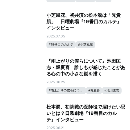
小芝風花、初共演の松本潤は「兄貴
肌」 日曜劇場『19番目のカルテ』
インタビュー
2025.07.05
#
19番目のカルテ
#
小芝風花
『雨上がりの僕らについて』池田匡
志・堀夏喜 誰しもが感じたことがあ
る心の中の小さな嵐を描く
2025.06.25
#
雨上がりの僕らについて
#
堀夏喜
#
池田匡志
松本潤、初挑戦の医師役で届けたい思
いとは？日曜劇場『19番目のカル
テ』インタビュー
2025.06.21