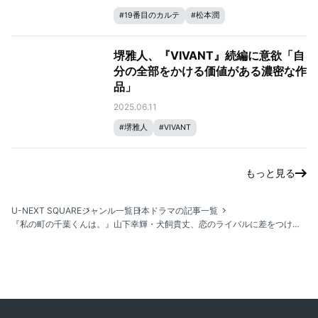
#
19番目のカルテ
#
松本潤
堺雅人、『VIVANT』続編に意欲「自
分の全部をかける価値がある濃密な作
品」
2025.06.11
#
堺雅人
#
VIVANT
もっと見る
U-NEXT SQUARE
ジャンル一覧
日本ドラマの記事一覧
『私の町の千葉くんは。』山下幸輝・⽝飼貴丈、恋のライバルに差をつけるアピールポイントは？