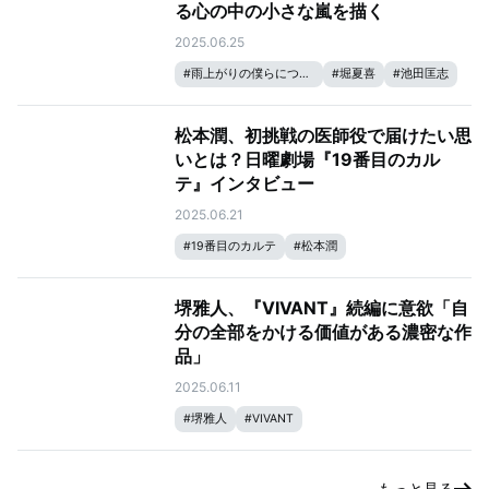
る心の中の小さな嵐を描く
2025.06.25
#
雨上がりの僕らについて
#
堀夏喜
#
池田匡志
松本潤、初挑戦の医師役で届けたい思
いとは？日曜劇場『19番目のカル
テ』インタビュー
2025.06.21
#
19番目のカルテ
#
松本潤
堺雅人、『VIVANT』続編に意欲「自
分の全部をかける価値がある濃密な作
品」
2025.06.11
#
堺雅人
#
VIVANT
もっと見る