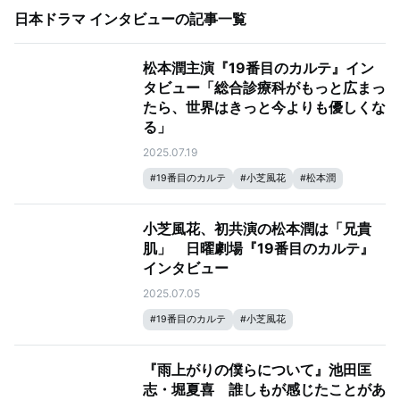
日本ドラマ インタビュー
の記事一覧
松本潤主演『19番目のカルテ』イン
タビュー「総合診療科がもっと広まっ
たら、世界はきっと今よりも優しくな
る」
2025.07.19
#
19番目のカルテ
#
小芝風花
#
松本潤
小芝風花、初共演の松本潤は「兄貴
肌」 日曜劇場『19番目のカルテ』
インタビュー
2025.07.05
#
19番目のカルテ
#
小芝風花
『雨上がりの僕らについて』池田匡
志・堀夏喜 誰しもが感じたことがあ