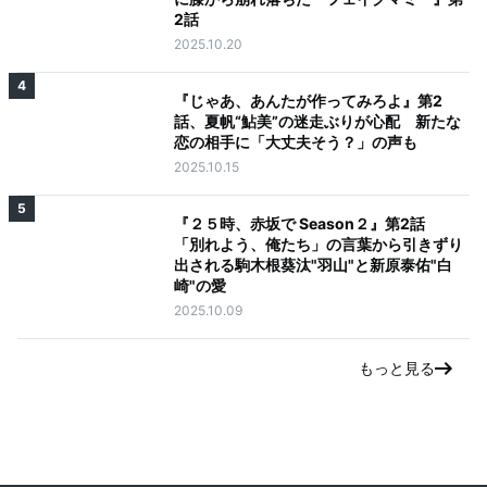
2話
2025.10.20
4
『じゃあ、あんたが作ってみろよ』第2
話、夏帆“鮎美”の迷走ぶりが心配 新たな
恋の相手に「大丈夫そう？」の声も
2025.10.15
5
『２５時、赤坂で Season２』第2話
「別れよう、俺たち」の言葉から引きずり
出される駒木根葵汰"羽山"と新原泰佑"白
崎"の愛
2025.10.09
もっと見る