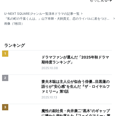
U-NEXT SQUARE
ジャンル一覧
日本ドラマの記事一覧
『私の町の千葉くんは。』山下幸輝・⽝飼貴丈、恋のライバルに差をつけるアピールポイントは？
画像（1枚目）
ランキング
1
ドラマファンが選んだ「2025年秋ドラマ
期待度ランキング」
2025.10.08
2
妻夫木聡は主人公が似合う俳優…目黒蓮の
語りが“安心感”を生んだ『ザ・ロイヤルフ
ァミリー』第1話
2025.10.13
3
魔性の副社長・向井康二“黒木”のギャップ
に膝から崩れ落ちた『フェイクマミー』第