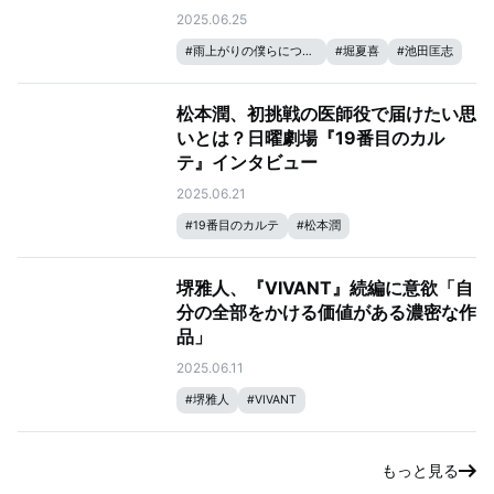
2025.06.25
#
雨上がりの僕らについて
#
堀夏喜
#
池田匡志
松本潤、初挑戦の医師役で届けたい思
いとは？日曜劇場『19番目のカル
テ』インタビュー
2025.06.21
#
19番目のカルテ
#
松本潤
堺雅人、『VIVANT』続編に意欲「自
分の全部をかける価値がある濃密な作
品」
2025.06.11
#
堺雅人
#
VIVANT
もっと見る