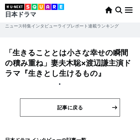
日本ドラマ
ニュース
特集
インタビュー
ライブレポート
連載
ランキング
「生きることとは小さな幸せの瞬間
の積み重ね」妻夫木聡×渡辺謙主演ド
ラマ『生きとし生けるもの』
記事に戻る