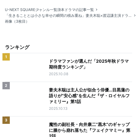
U-NEXT SQUARE
ジャンル一覧
日本ドラマの記事一覧
「生きることとは小さな幸せの瞬間の積み重ね」妻夫木聡×渡辺謙主演ドラマ『生きとし生けるもの』
画像（3枚目）
ランキング
1
ドラマファンが選んだ「2025年秋ドラマ
期待度ランキング」
2025.10.08
2
妻夫木聡は主人公が似合う俳優…目黒蓮の
語りが“安心感”を生んだ『ザ・ロイヤルフ
ァミリー』第1話
2025.10.13
3
魔性の副社長・向井康二“黒木”のギャップ
に膝から崩れ落ちた『フェイクマミー』第
2話