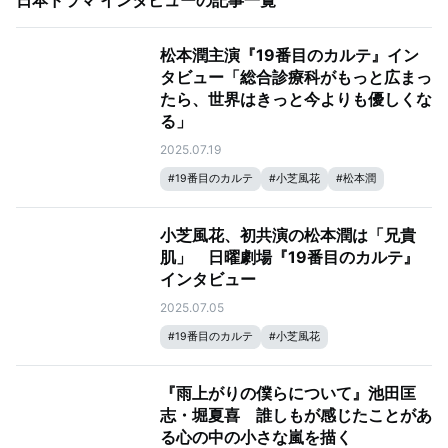
日本ドラマ インタビュー
の記事一覧
松本潤主演『19番目のカルテ』イン
タビュー「総合診療科がもっと広まっ
たら、世界はきっと今よりも優しくな
る」
2025.07.19
#
19番目のカルテ
#
小芝風花
#
松本潤
小芝風花、初共演の松本潤は「兄貴
肌」 日曜劇場『19番目のカルテ』
インタビュー
2025.07.05
#
19番目のカルテ
#
小芝風花
『雨上がりの僕らについて』池田匡
志・堀夏喜 誰しもが感じたことがあ
る心の中の小さな嵐を描く