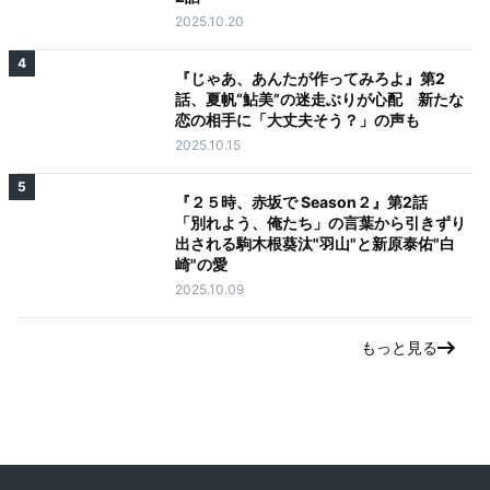
2025.10.20
4
『じゃあ、あんたが作ってみろよ』第2
話、夏帆“鮎美”の迷走ぶりが心配 新たな
恋の相手に「大丈夫そう？」の声も
2025.10.15
5
『２５時、赤坂で Season２』第2話
「別れよう、俺たち」の言葉から引きずり
出される駒木根葵汰"羽山"と新原泰佑"白
崎"の愛
2025.10.09
もっと見る