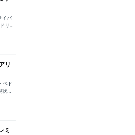
ライバ
ロドリと
アリ
・ペド
現状の
レミ