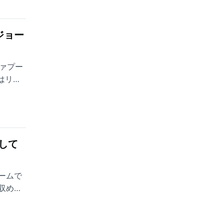
ジョー
ヴァプー
はリー
ちへの
数々か
して
ームで
収めて
楽しい
もう一