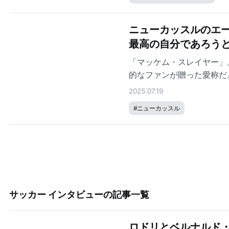
人の英雄パク・チソンが聞
ニューカッスルのエ
最高の自分であろう
「マッケム・スレイヤー」
的なファンが贈った愛称だ
人の素顔は驚くほど物静か
2025.07.19
一人の青年の姿がある。そ
#
ニューカッスル
サッカー インタビュー
の記事一覧
ロドリとベルナルド