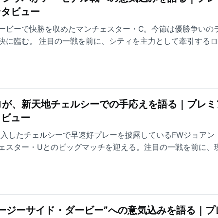
ンタビュー
ービーで快勝を収めたマンチェスター・C。今節は優勝争いの
決に臨む。 注目の一戦を前に、シティを主力として牽引する
タビューに答えた。
ロが、新天地チェルシーでの手応えを語る｜プレミ
タビュー
夏加入したチェルシーで早速好プレーを披露しているFWジョアン
ェスター・Uとのビッグマッチを迎える。注目の一戦を前に、
ついて言葉にした。
ージーサイド・ダービー”への意気込みを語る｜プ