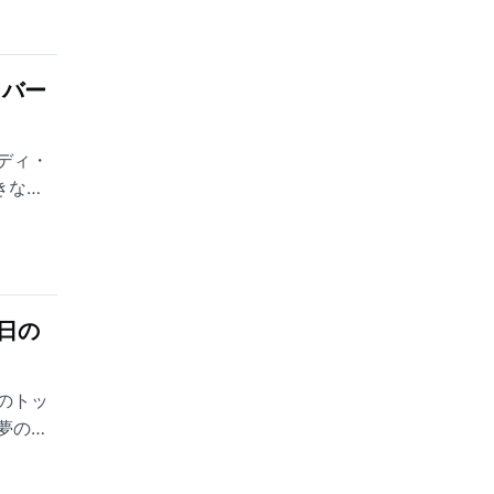
ロバー
ディ・
きな挫
タビュ
日の
のトッ
夢の軌
カー選