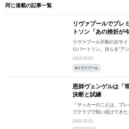
同じ連載の記事一覧
リヴァプールでプレミ
トソン「あの挫折が
リヴァプール不動の左サイ
ロバートソン。自らを“ア
折があった。逆境をいかに
2025.07.23
ーで語る本人の素直な言葉
#
リヴァプール
恩師ヴェンゲルは「
決断と試練
「サッカーのことは、プレ
プクラブで戦い続けてきた
跡と、今なお彼を突き動か
2025.07.22
手としての現在地を、本人