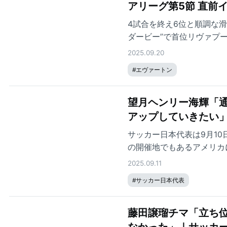
アリーグ第5節 直前
4試合を終え6位と順調な
ダービー”で首位リヴァプ
ンディアイエがインタビュ
2025.09.20
#
エヴァートン
望月ヘンリー海輝「
アップしていきたい」
サッカー日本代表は9月10
の開催地でもあるアメリカ
点。厳しい結果に終わった
2025.09.11
ブへと戻っていくのか。 
#
サッカー日本代表
藤田譲瑠チマ「立ち
なかった」｜サッカー