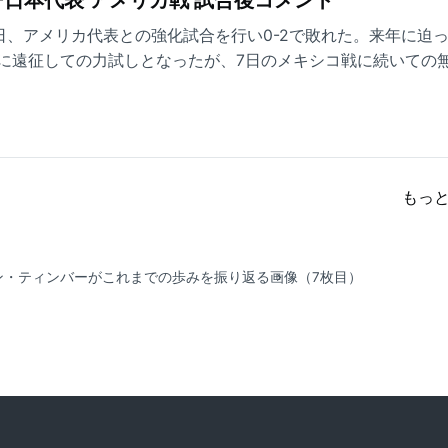
日、アメリカ代表との強化試合を行い0-2で敗れた。来年に迫
に遠征しての力試しとなったが、7日のメキシコ戦に続いての
中で、選手たちはどのような想いを持って、それぞれが所属す
以下、試合後の菅原由勢（ブレーメン）のコメントをお届けす
もっ
エン・ティンバーがこれまでの歩みを振り返る
画像（7枚目）