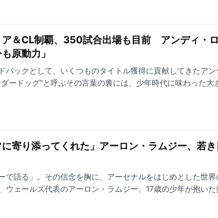
ア＆CL制覇、350試合出場も目前 アンディ・
今も原動力」
ドバックとして、いくつものタイトル獲得に貢献してきたアン
ンダードッグ”と呼ぶその言葉の裏には、少年時代に味わった大
して乗り越え、世界最高の舞台にまでたどり着いたのか。イン
から、サッカー選手としての原点と闘志の源に迫る。
常に寄り添ってくれた」アーロン・ラムジー、若き
ーで語る」。その信念を胸に、アーセナルをはじめとした世界
、ウェールズ代表のアーロン・ラムジー。17歳の少年が抱いた
す情熱の源とは。これまでの偉大なキャリアとその原点、サッ
の言葉とともに紐解いていく。