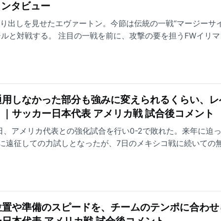
インタビュー
滑り出しを見せたエヴァートン。今節は伝統の一戦“マージーサ
ールと対戦する。 注目の一戦を前に、攻撃の要を担うFWイリマ
ーに答えた。
通用しなかった部分も強みに変えられるくらい、レ
｜サッカー日本代表 アメリカ戦 試合後コメント
日、アメリカ代表との強化試合を行い0-2で敗れた。来年に迫
に遠征しての力試しとなったが、7日のメキシコ戦に続いての
中で、選手たちはどのような想いを持って、それぞれが所属す
以下、試合後の望月ヘンリー海輝のコメントをお届けする。
位置や準備のスピードを、チームのテンポに合わせ
日本代表 アメリカ戦 試合後コメント