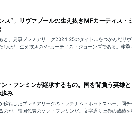
ャンス”。リヴァプールの生え抜きMFカーティス・
勢
と、見事プレミアリーグ2024-25のタイトルをつかんだリ
た1人が、生え抜きのMFカーティス・ジョーンズである。昨季
出場し、3ゴール4アシストを記録した。これまで出会った恩師た
手応え、新たなシーズンへ向けた静かなる闘志。本人の言葉の
紐解く。
ソン・フンミンが継承するもの。国を背負う英雄と
の歩み
が移籍したプレミアリーグのトッテナム・ホットスパー。同チ
るのが、韓国代表のソン・フンミンだ。文字通り圧巻の成績を
風満帆だったわけではない。移籍してきた当初は「サッカーを
ごしたという。栄光の裏にあった苦悩と葛藤。韓国を代表する