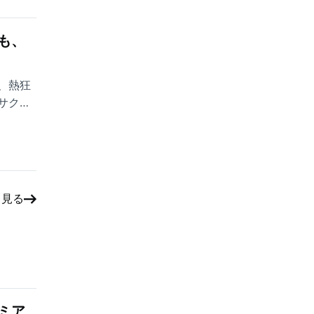
も、
、熱狂
サク本
する、
と見る
ミア