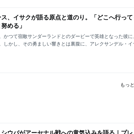
き手となり、ソン・フンミンの軌跡を紐解く。
ース、イサクが語る原点と道のり。「どこへ行って
と努める」
。かつて宿敵サンダーランドとのダービーで英雄となった彼に
。しかし、その勇ましい響きとは裏腹に、アレクサンデル・イ
で謙虚。ピッチを離れれば、家族や友人と過ごす時間を大切に
の冷静な瞳の奥には、どのような哲学が宿っているのか。
もっ
・シウバがアーセナル戦への意気込みを語る｜プレ