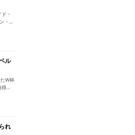
イド・
ン・エ
ベル
ったW杯
無得
るクラ
られ