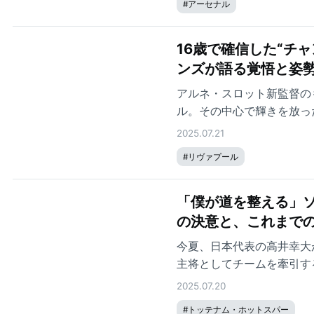
#
アーセナル
16歳で確信した“チ
ンズが語る覚悟と姿
アルネ・スロット新監督のも
ル。その中心で輝きを放っ
グ戦38試合中33試合に
2025.07.21
感謝、新体制へのたしかな
#
リヴァプール
ら、ジョーンズの現在地を
「僕が道を整える」
の決意と、これまで
今夏、日本代表の高井幸大
主将としてチームを牽引す
きたソンだが、すべてが順
2025.07.20
と感じられない」時期を過
#
トッテナム・ホットスパー