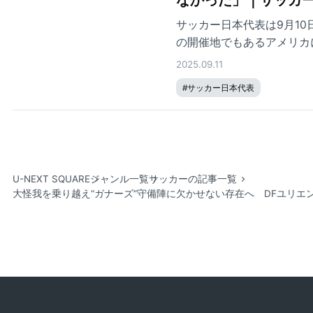
サッカー日本代表は9月10
の開催地でもあるアメリカ
点。厳しい結果に終わった
2025.09.11
ブへと戻っていくのか。 
#
サッカー日本代表
U-NEXT SQUARE
ジャンル一覧
サッカーの記事一覧
大怪我を乗り越え“ガナーズ”守備陣に欠かせない存在へ DFユリ