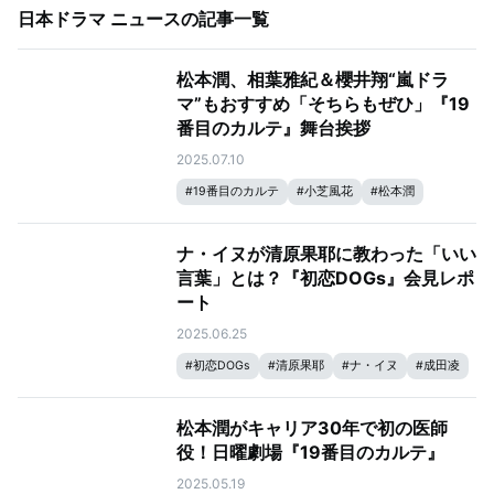
日本ドラマ ニュース
の記事一覧
松本潤、相葉雅紀＆櫻井翔“嵐ドラ
マ”もおすすめ「そちらもぜひ」『19
番目のカルテ』舞台挨拶
2025.07.10
#
19番目のカルテ
#
小芝風花
#
松本潤
ナ・イヌが清原果耶に教わった「いい
言葉」とは？『初恋DOGs』会見レポ
ート
2025.06.25
#
初恋DOGs
#
清原果耶
#
ナ・イヌ
#
成田凌
松本潤がキャリア30年で初の医師
役！日曜劇場『19番目のカルテ』
2025.05.19