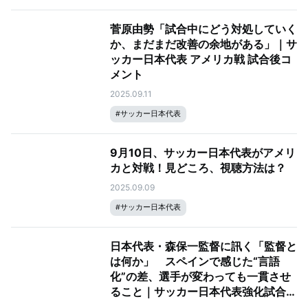
菅原由勢「試合中にどう対処していく
か、まだまだ改善の余地がある」｜サ
ッカー日本代表 アメリカ戦 試合後コ
メント
2025.09.11
#
サッカー日本代表
9月10日、サッカー日本代表がアメリ
カと対戦！見どころ、視聴方法は？
2025.09.09
#
サッカー日本代表
日本代表・森保一監督に訊く「監督と
は何か」 スペインで感じた“言語
化”の差、選手が変わっても一貫させ
ること｜サッカー日本代表強化試合
vs. メキシコ・アメリカ