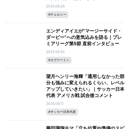
2025.09.20
#
チェルシー
エンディアイエが“マージーサイド・
ダービー”への意気込みを語る｜プレ
ミアリーグ第5節 直前インタビュー
2025.09.20
#
エヴァートン
望月ヘンリー海輝「通用しなかった部
分も強みに変えられるくらい、レベル
アップしていきたい」｜サッカー日本
代表 アメリカ戦 試合後コメント
2025.09.11
#
サッカー日本代表
藤田譲瑠チマ「立ち位置や準備のスピ