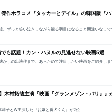
！傑作ホラコメ『タッカーとデイル』の韓国版『ハ
後。ずっと笑い泣きしながら観る羽目になること間違いなしで
陸でも話題！カン・ハヌルの見逃せない映画5選
懐かしの出演作まで、あらためて注目したい映画をご紹介しま
グ】木村拓哉主演『映画『グランメゾン・パリ』』
が福本莉子とW主演した『お嬢と番犬くん』が2位