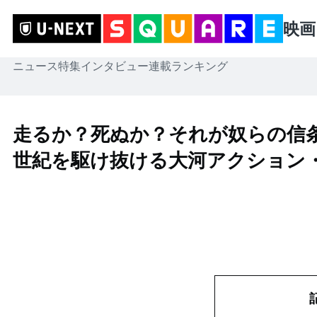
映画
ニュース
特集
インタビュー
連載
ランキング
走るか？死ぬか？それが奴らの信
世紀を駆け抜ける大河アクション