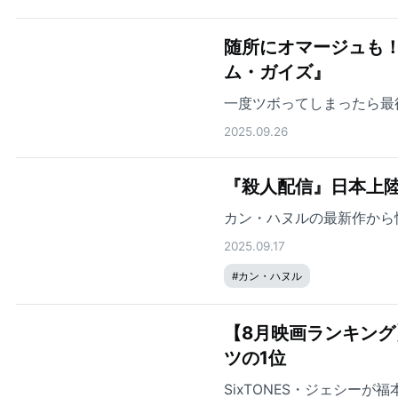
随所にオマージュも
ム・ガイズ』
一度ツボってしまったら最
2025.09.26
『殺人配信』日本上
カン・ハヌルの最新作から
2025.09.17
#
カン・ハヌル
【8月映画ランキン
ツの1位
SixTONES・ジェシー