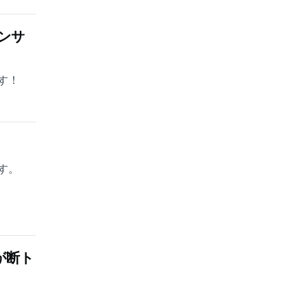
ンサ
す！
す。
が断ト