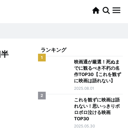
ランキング
四半
1
映画通が厳選！死ぬま
でに観るべき不朽の名
作TOP30【これを観ず
に映画は語れない】
2025.08.01
2
これを観ずに映画は語
れない！思いっきりボ
ロボロ泣ける映画
TOP30
2025.05.30