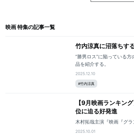
映画 特集
の記事一覧
竹内涼真に沼落ちする
”勝男ロス”に陥っている
品を紹介する。
2025.12.10
#
竹内涼真
【9月映画ランキング
位に迫る好発進
木村拓哉主演『映画『グラ
2025.10.01