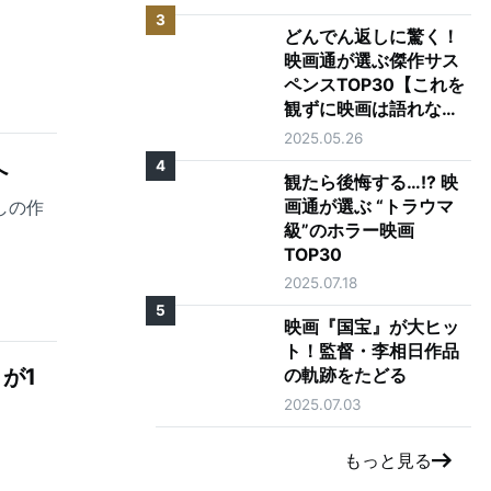
3
どんでん返しに驚く！
映画通が選ぶ傑作サス
ペンスTOP30【これを
観ずに映画は語れな
い】
2025.05.26
へ
4
観たら後悔する…!? 映
画通が選ぶ “トラウマ
しの作
級”のホラー映画
TOP30
2025.07.18
5
映画『国宝』が大ヒッ
ト！監督・李相日作品
が1
の軌跡をたどる
2025.07.03
もっと見る