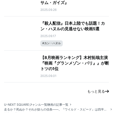
サム・ガイズ』
2025.09.26
『殺人配信』日本上陸でも話題！カ
ン・ハヌルの見逃せない映画5選
2025.09.17
#
カン・ハヌル
【8月映画ランキング】木村拓哉主演
『映画『グランメゾン・パリ』』が断
トツの1位
2025.09.01
もっと見る
U-NEXT SQUARE
ジャンル一覧
映画の記事一覧
走るか？死ぬか？それが奴らの信条——。『ワイルド・スピード』は四半世紀を駆け抜ける大河アクション・シリーズ！