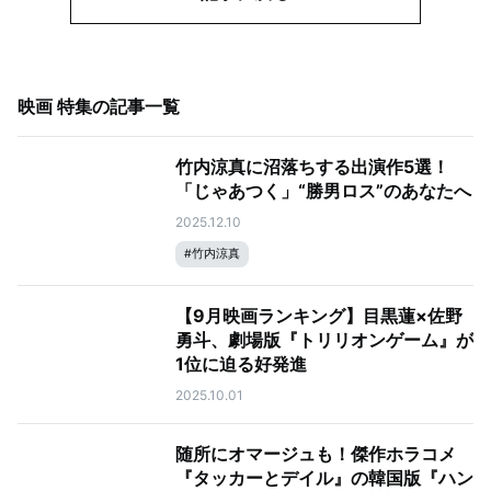
映画 特集
の記事一覧
竹内涼真に沼落ちする出演作5選！
「じゃあつく」“勝男ロス”のあなたへ
2025.12.10
#
竹内涼真
【9月映画ランキング】目黒蓮×佐野
勇斗、劇場版『トリリオンゲーム』が
1位に迫る好発進
2025.10.01
随所にオマージュも！傑作ホラコメ
『タッカーとデイル』の韓国版『ハン