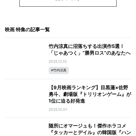
映画 特集
の記事一覧
竹内涼真に沼落ちする出演作5選！
「じゃあつく」“勝男ロス”のあなたへ
2025.12.10
#
竹内涼真
【9月映画ランキング】目黒蓮×佐野
勇斗、劇場版『トリリオンゲーム』が
1位に迫る好発進
2025.10.01
随所にオマージュも！傑作ホラコメ
『タッカーとデイル』の韓国版『ハン