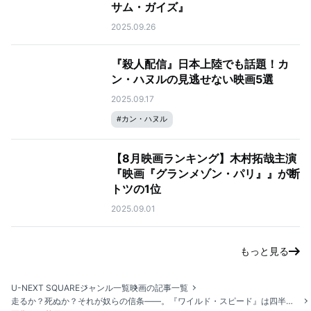
サム・ガイズ』
2025.09.26
『殺人配信』日本上陸でも話題！カ
ン・ハヌルの見逃せない映画5選
2025.09.17
#
カン・ハヌル
【8月映画ランキング】木村拓哉主演
『映画『グランメゾン・パリ』』が断
トツの1位
2025.09.01
もっと見る
U-NEXT SQUARE
ジャンル一覧
映画の記事一覧
走るか？死ぬか？それが奴らの信条——。『ワイルド・スピード』は四半世紀を駆け抜ける大河アクション・シリーズ！