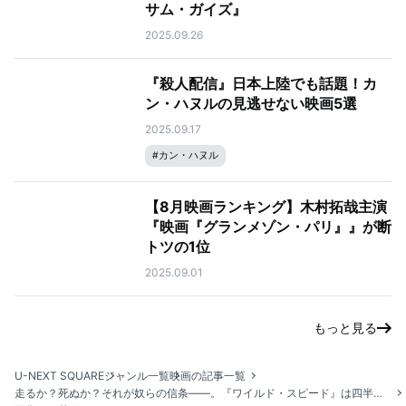
サム・ガイズ』
2025.09.26
『殺人配信』日本上陸でも話題！カ
ン・ハヌルの見逃せない映画5選
2025.09.17
#
カン・ハヌル
【8月映画ランキング】木村拓哉主演
『映画『グランメゾン・パリ』』が断
トツの1位
2025.09.01
もっと見る
U-NEXT SQUARE
ジャンル一覧
映画の記事一覧
走るか？死ぬか？それが奴らの信条——。『ワイルド・スピード』は四半世紀を駆け抜ける大河アクション・シリーズ！