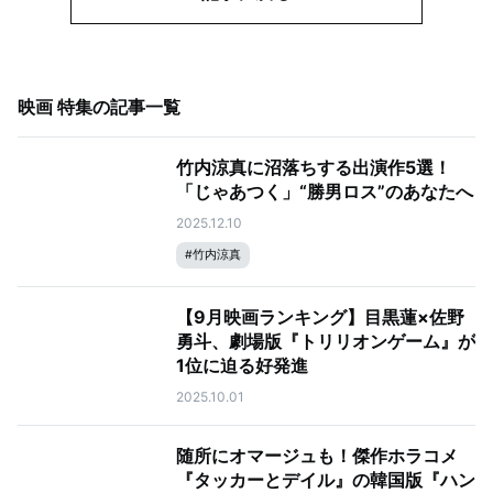
映画 特集
の記事一覧
竹内涼真に沼落ちする出演作5選！
「じゃあつく」“勝男ロス”のあなたへ
2025.12.10
#
竹内涼真
【9月映画ランキング】目黒蓮×佐野
勇斗、劇場版『トリリオンゲーム』が
1位に迫る好発進
2025.10.01
随所にオマージュも！傑作ホラコメ
『タッカーとデイル』の韓国版『ハン