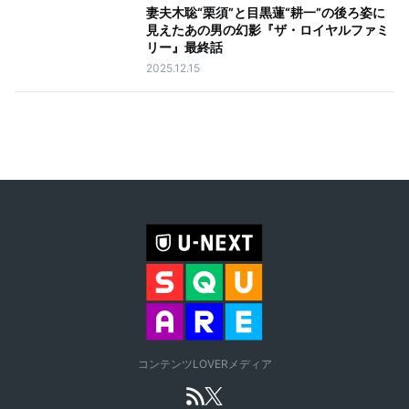
妻夫木聡“栗須”と目黒蓮“耕一”の後ろ姿に
見えたあの男の幻影『ザ・ロイヤルファミ
リー』最終話
2025.12.15
コンテンツLOVERメディア