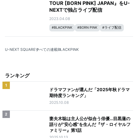
TOUR [BORN PINK] JAPAN』をU-
NEXTで独占ライブ配信
2023.04.08
#
BLACKPINK
#
BORN PINK
#
ライブ配信
U-NEXT SQUARE
すべての連載
BLACKPINK
ランキング
1
ドラマファンが選んだ「2025年秋ドラマ
期待度ランキング」
2025.10.08
2
妻夫木聡は主人公が似合う俳優…目黒蓮の
語りが“安心感”を生んだ『ザ・ロイヤルフ
ァミリー』第1話
2025.10.13