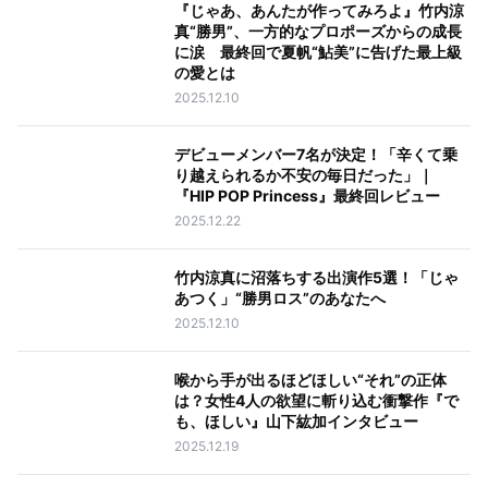
『じゃあ、あんたが作ってみろよ』竹内涼
真“勝男”、一方的なプロポーズからの成長
に涙 最終回で夏帆“鮎美”に告げた最上級
の愛とは
2025.12.10
デビューメンバー7名が決定！「辛くて乗
り越えられるか不安の毎日だった」｜
『HIP POP Princess』最終回レビュー
2025.12.22
竹内涼真に沼落ちする出演作5選！「じゃ
あつく」“勝男ロス”のあなたへ
2025.12.10
喉から手が出るほどほしい“それ”の正体
は？女性4人の欲望に斬り込む衝撃作『で
も、ほしい』山下紘加インタビュー
2025.12.19