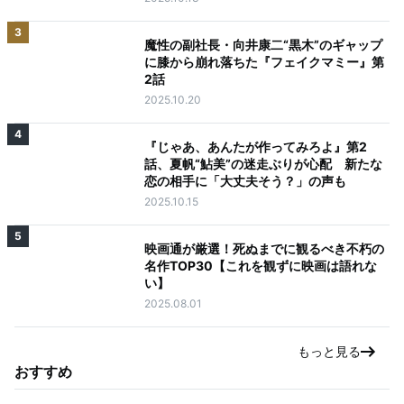
3
魔性の副社長・向井康二“黒木”のギャップ
に膝から崩れ落ちた『フェイクマミー』第
2話
2025.10.20
4
『じゃあ、あんたが作ってみろよ』第2
話、夏帆“鮎美”の迷走ぶりが心配 新たな
恋の相手に「大丈夫そう？」の声も
2025.10.15
5
映画通が厳選！死ぬまでに観るべき不朽の
名作TOP30【これを観ずに映画は語れな
い】
2025.08.01
もっと見る
おすすめ