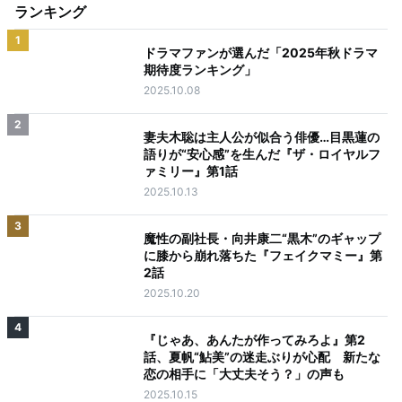
ランキング
1
ドラマファンが選んだ「2025年秋ドラマ
期待度ランキング」
2025.10.08
2
妻夫木聡は主人公が似合う俳優…目黒蓮の
語りが“安心感”を生んだ『ザ・ロイヤルフ
ァミリー』第1話
2025.10.13
3
魔性の副社長・向井康二“黒木”のギャップ
に膝から崩れ落ちた『フェイクマミー』第
2話
2025.10.20
4
『じゃあ、あんたが作ってみろよ』第2
話、夏帆“鮎美”の迷走ぶりが心配 新たな
恋の相手に「大丈夫そう？」の声も
2025.10.15