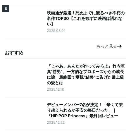
5
映画通が厳選！死ぬまでに観るべき不朽の
名作TOP30【これを観ずに映画は語れな
い】
2025.08.01
もっと見る
おすすめ
『じゃあ、あんたが作ってみろよ』竹内涼
真“勝男”、一方的なプロポーズからの成長
に涙 最終回で夏帆“鮎美”に告げた最上級
の愛とは
2025.12.10
デビューメンバー7名が決定！「辛くて乗
り越えられるか不安の毎日だった」｜
『HIP POP Princess』最終回レビュー
2025.12.22