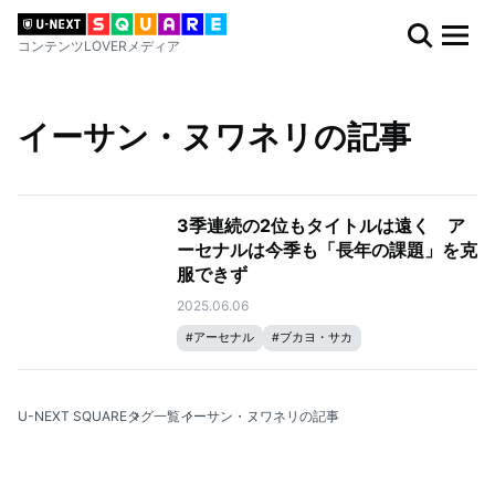
コンテンツLOVERメディア
イーサン・ヌワネリの記事
3季連続の2位もタイトルは遠く ア
ーセナルは今季も「長年の課題」を克
服できず
2025.06.06
#
アーセナル
#
ブカヨ・サカ
#
デクラン・ライス
#
イーサン・ヌワネリ
#
レアンドロ・トロサール
#
プレミアリーグ
U-NEXT SQUARE
タグ一覧
イーサン・ヌワネリの記事