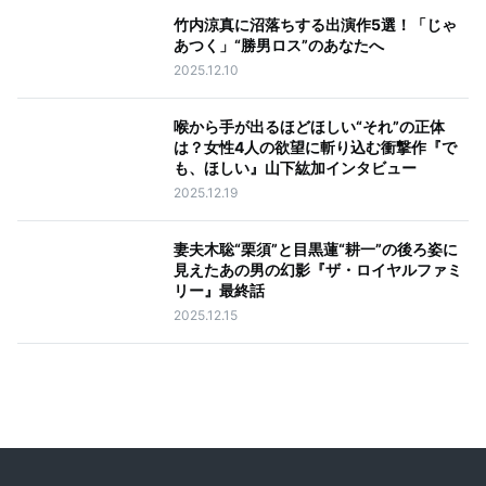
竹内涼真に沼落ちする出演作5選！「じゃ
あつく」“勝男ロス”のあなたへ
2025.12.10
喉から手が出るほどほしい“それ”の正体
は？女性4人の欲望に斬り込む衝撃作『で
も、ほしい』山下紘加インタビュー
2025.12.19
妻夫木聡“栗須”と目黒蓮“耕一”の後ろ姿に
見えたあの男の幻影『ザ・ロイヤルファミ
リー』最終話
2025.12.15