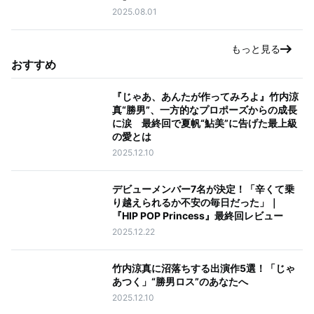
2025.08.01
もっと見る
おすすめ
『じゃあ、あんたが作ってみろよ』竹内涼
真“勝男”、一方的なプロポーズからの成長
に涙 最終回で夏帆“鮎美”に告げた最上級
の愛とは
2025.12.10
デビューメンバー7名が決定！「辛くて乗
り越えられるか不安の毎日だった」｜
『HIP POP Princess』最終回レビュー
2025.12.22
竹内涼真に沼落ちする出演作5選！「じゃ
あつく」“勝男ロス”のあなたへ
2025.12.10