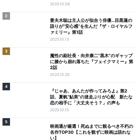
2025.10.08
2
妻夫木聡は主人公が似合う俳優…目黒蓮の
語りが“安心感”を生んだ『ザ・ロイヤルフ
ァミリー』第1話
2025.10.13
3
魔性の副社長・向井康二“黒木”のギャップ
に膝から崩れ落ちた『フェイクマミー』第
2話
2025.10.20
4
『じゃあ、あんたが作ってみろよ』第2
話、夏帆“鮎美”の迷走ぶりが心配 新たな
恋の相手に「大丈夫そう？」の声も
2025.10.15
5
映画通が厳選！死ぬまでに観るべき不朽の
名作TOP30【これを観ずに映画は語れな
い】