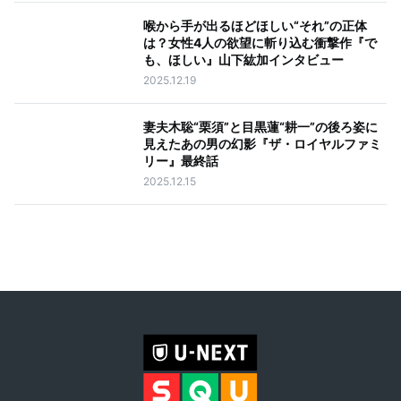
喉から手が出るほどほしい“それ”の正体
は？女性4人の欲望に斬り込む衝撃作『で
も、ほしい』山下紘加インタビュー
2025.12.19
妻夫木聡“栗須”と目黒蓮“耕一”の後ろ姿に
見えたあの男の幻影『ザ・ロイヤルファミ
リー』最終話
2025.12.15