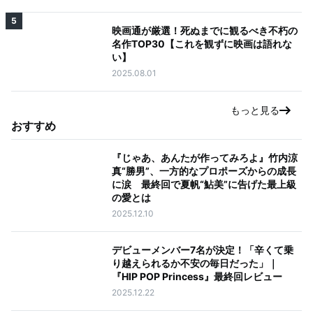
5
映画通が厳選！死ぬまでに観るべき不朽の
名作TOP30【これを観ずに映画は語れな
い】
2025.08.01
もっと見る
おすすめ
『じゃあ、あんたが作ってみろよ』竹内涼
真“勝男”、一方的なプロポーズからの成長
に涙 最終回で夏帆“鮎美”に告げた最上級
の愛とは
2025.12.10
デビューメンバー7名が決定！「辛くて乗
り越えられるか不安の毎日だった」｜
『HIP POP Princess』最終回レビュー
2025.12.22