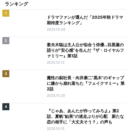
ランキング
1
ドラマファンが選んだ「2025年秋ドラマ
期待度ランキング」
2025.10.08
2
妻夫木聡は主人公が似合う俳優…目黒蓮の
語りが“安心感”を生んだ『ザ・ロイヤルフ
ァミリー』第1話
2025.10.13
3
魔性の副社長・向井康二“黒木”のギャップ
に膝から崩れ落ちた『フェイクマミー』第
2話
2025.10.20
4
『じゃあ、あんたが作ってみろよ』第2
話、夏帆“鮎美”の迷走ぶりが心配 新たな
恋の相手に「大丈夫そう？」の声も
2025.10.15