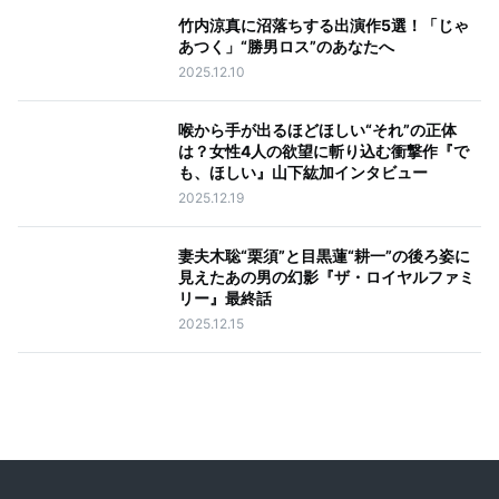
竹内涼真に沼落ちする出演作5選！「じゃ
あつく」“勝男ロス”のあなたへ
2025.12.10
喉から手が出るほどほしい“それ”の正体
は？女性4人の欲望に斬り込む衝撃作『で
も、ほしい』山下紘加インタビュー
2025.12.19
妻夫木聡“栗須”と目黒蓮“耕一”の後ろ姿に
見えたあの男の幻影『ザ・ロイヤルファミ
リー』最終話
2025.12.15