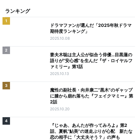
ランキング
1
ドラマファンが選んだ「2025年秋ドラマ
期待度ランキング」
2025.10.08
2
妻夫木聡は主人公が似合う俳優…目黒蓮の
語りが“安心感”を生んだ『ザ・ロイヤルフ
ァミリー』第1話
2025.10.13
3
魔性の副社長・向井康二“黒木”のギャップ
に膝から崩れ落ちた『フェイクマミー』第
2話
2025.10.20
4
『じゃあ、あんたが作ってみろよ』第2
話、夏帆“鮎美”の迷走ぶりが心配 新たな
恋の相手に「大丈夫そう？」の声も