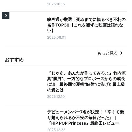
2025.10.15
5
映画通が厳選！死ぬまでに観るべき不朽の
名作TOP30【これを観ずに映画は語れな
い】
2025.08.01
もっと見る
おすすめ
『じゃあ、あんたが作ってみろよ』竹内涼
真“勝男”、一方的なプロポーズからの成長
に涙 最終回で夏帆“鮎美”に告げた最上級
の愛とは
2025.12.10
デビューメンバー7名が決定！「辛くて乗
り越えられるか不安の毎日だった」｜
『HIP POP Princess』最終回レビュー
2025.12.22