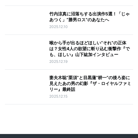
竹内涼真に沼落ちする出演作5選！「じゃ
あつく」“勝男ロス”のあなたへ
2025.12.10
喉から手が出るほどほしい“それ”の正体
は？女性4人の欲望に斬り込む衝撃作『で
も、ほしい』山下紘加インタビュー
2025.12.19
妻夫木聡“栗須”と目黒蓮“耕一”の後ろ姿に
見えたあの男の幻影『ザ・ロイヤルファミ
リー』最終話
2025.12.15