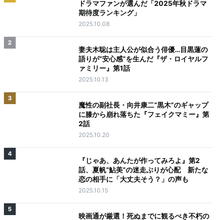
ドラマファンが選んだ「2025年秋ドラマ
期待度ランキング」
2025.10.08
2
妻夫木聡は主人公が似合う俳優…目黒蓮の
語りが“安心感”を生んだ『ザ・ロイヤルフ
ァミリー』第1話
2025.10.13
3
魔性の副社長・向井康二“黒木”のギャップ
に膝から崩れ落ちた『フェイクマミー』第
2話
2025.10.20
4
『じゃあ、あんたが作ってみろよ』第2
話、夏帆“鮎美”の迷走ぶりが心配 新たな
恋の相手に「大丈夫そう？」の声も
2025.10.15
5
映画通が厳選！死ぬまでに観るべき不朽の