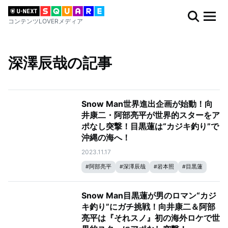
コンテンツLOVERメディア
深澤辰哉の記事
Snow Man世界進出企画が始動！向
井康二・阿部亮平が世界的スターをア
ポなし突撃！目黒蓮は“カジキ釣り”で
沖縄の海へ！
2023.11.17
#
阿部亮平
#
深澤辰哉
#
岩本照
#
目黒蓮
#
宮舘涼太
#
向井康二
#
ラウール
#
佐久間大介
#
それスノ
Snow Man目黒蓮が男のロマン“カジ
#
それSnow Manにやらせて下さい
#
渡辺翔太
キ釣り”にガチ挑戦！向井康二＆阿部
亮平は『それスノ』初の海外ロケで世