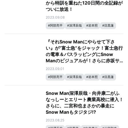
から特訓を重ねた120日間の全記録が
ついに放送！
2023.09.08
#
阿部亮平
#
深澤辰哉
#
岩本照
#
目黒蓮
#
宮舘涼太
#
向井康二
#
ラウール
#
佐久間大介
#
Snow Man
#
それスノ
『それSnow Manにやらせて下さ
#
それSnow Manにやらせて下さい
#
渡辺翔太
い』が“富士急”をジャック！富士急行
の電車＆バスラッピングにSnow
Manのビジュアルが！さらに赤坂サ
カスで6万3000人を動員した「すの
2023.09.01
すのだるま」も登場！！
#
阿部亮平
#
深澤辰哉
#
岩本照
#
目黒蓮
#
宮舘涼太
#
向井康二
#
ラウール
#
佐久間大介
#
Snow Man
#
それスノ
Snow Man深澤辰哉・向井康二がふ
#
それSnow Manにやらせて下さい
#
渡辺翔太
なっしーとエリート農業高校に潜入！
さらに、二宮和也まさかの暴走に
Snow Manもタジタジ!?
2023.08.25