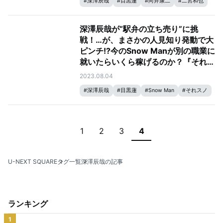
#
深澤辰哉
#
目黒蓮
#
向井康二
#
二宮和也
#
Snow Man
#
それスノ
#
それSnow Manにやらせて下さい
深澤辰哉が“駅弁の立ち売り”に挑
戦！…が、まさかの人見知り発動で大
ピンチ!?今のSnow Manが別の職業に
就いたらいくら稼げるのか？『それ
Snow Manにやらせて下さい』禁断
2023.08.04
の査定企画「それSnow Manだとお
#
深澤辰哉
#
目黒蓮
#
Snow Man
#
それスノ
いくらですか？」今夜8時から放送！
#
それSnow Manにやらせて下さい
1
2
3
4
U-NEXT SQUARE
タグ一覧
深澤辰哉の記事
ランキング
1