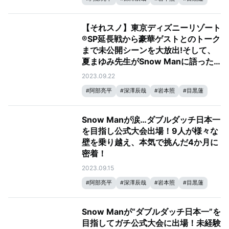
#
宮舘涼太
#
向井康二
#
ラウール
#
佐久間大介
#
それスノ
【それスノ】東京ディズニーリゾート
#
それSnow Manにやらせて下さい
#
渡辺翔太
®SP延長戦から豪華ゲストとのトーク
まで未公開シーンを大放出!そして、
夏まゆみ先生がSnow Manに語った
言葉とは…？
2023.09.22
#
阿部亮平
#
深澤辰哉
#
岩本照
#
目黒蓮
#
宮舘涼太
#
向井康二
#
ラウール
#
佐久間大介
#
それスノ
Snow Manが涙…ダブルダッチ日本一
#
それSnow Manにやらせて下さい
#
渡辺翔太
を目指し公式大会出場！9人が様々な
壁を乗り越え、本気で挑んだ4か月に
密着！
2023.09.15
#
阿部亮平
#
深澤辰哉
#
岩本照
#
目黒蓮
#
宮舘涼太
#
向井康二
#
ラウール
#
佐久間大介
#
Snow Man
#
それスノ
Snow Manが“ダブルダッチ日本一”を
#
それSnow Manにやらせて下さい
#
渡辺翔太
目指してガチ公式大会に出場！未経験