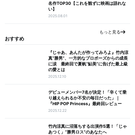
名作TOP30【これを観ずに映画は語れな
い】
2025.08.01
もっと見る
おすすめ
『じゃあ、あんたが作ってみろよ』竹内涼
真“勝男”、一方的なプロポーズからの成長
に涙 最終回で夏帆“鮎美”に告げた最上級
の愛とは
2025.12.10
デビューメンバー7名が決定！「辛くて乗
り越えられるか不安の毎日だった」｜
『HIP POP Princess』最終回レビュー
2025.12.22
竹内涼真に沼落ちする出演作5選！「じゃ
あつく」“勝男ロス”のあなたへ