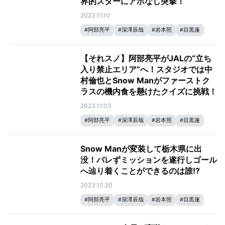
界的スターにアポなし突撃！
2023.11.10
#
阿部亮平
#
深澤辰哉
#
岩本照
#
目黒蓮
#
宮舘涼太
#
向井康二
#
ラウール
#
佐久間大介
#
それスノ
【それスノ】阿部亮平がJALの“立ち
#
それSnow Manにやらせて下さい
#
渡辺翔太
入り禁止エリア”へ！スタジオでは中
村倫也とSnow Manがファーストク
ラスの機内食を懸けたクイズに挑戦！
2023.11.03
#
阿部亮平
#
深澤辰哉
#
岩本照
#
目黒蓮
#
宮舘涼太
#
向井康二
#
ラウール
#
佐久間大介
#
それスノ
Snow Manが変装して栃木県に出
#
それSnow Manにやらせて下さい
#
渡辺翔太
没！バレずミッションを遂行しゴール
へ辿り着くことができるのは誰!?
2023.10.20
#
阿部亮平
#
深澤辰哉
#
岩本照
#
目黒蓮
#
宮舘涼太
#
向井康二
#
ラウール
#
佐久間大介
#
Snow Man
#
それスノ