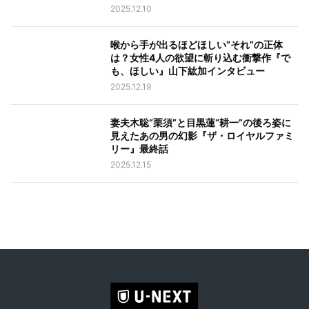
2025.12.10
喉から手が出るほどほしい“それ”の正体
は？女性4人の欲望に斬り込む衝撃作『で
も、ほしい』山下紘加インタビュー
2025.12.19
妻夫木聡“栗須”と目黒蓮“耕一”の後ろ姿に
見えたあの男の幻影『ザ・ロイヤルファミ
リー』最終話
2025.12.15