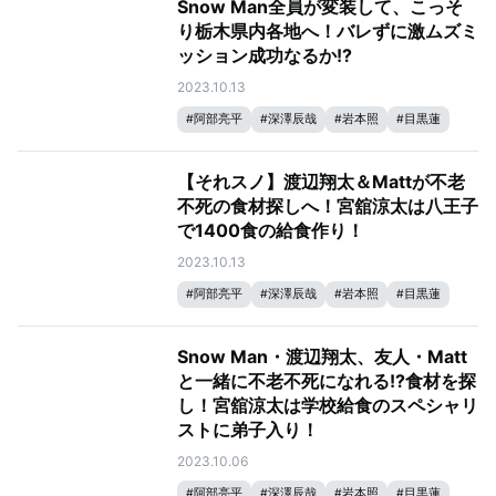
Snow Man全員が変装して、こっそ
#
それSnow Manにやらせて下さい
#
渡辺翔太
り栃木県内各地へ！バレずに激ムズミ
ッション成功なるか!?
2023.10.13
#
阿部亮平
#
深澤辰哉
#
岩本照
#
目黒蓮
#
宮舘涼太
#
向井康二
#
ラウール
#
佐久間大介
#
Snow Man
#
それスノ
【それスノ】渡辺翔太＆Mattが不老
#
それSnow Manにやらせて下さい
#
渡辺翔太
不死の食材探しへ！宮舘涼太は八王子
で1400食の給食作り！
2023.10.13
#
阿部亮平
#
深澤辰哉
#
岩本照
#
目黒蓮
#
宮舘涼太
#
向井康二
#
ラウール
#
佐久間大介
#
Snow Man
#
それスノ
Snow Man・渡辺翔太、友人・Matt
#
それSnow Manにやらせて下さい
#
渡辺翔太
と一緒に不老不死になれる!?食材を探
し！宮舘涼太は学校給食のスペシャリ
ストに弟子入り！
2023.10.06
#
阿部亮平
#
深澤辰哉
#
岩本照
#
目黒蓮