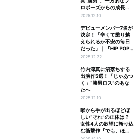
真“勝男”、一方的なプ
ロポーズからの成長に
涙 最終回で夏帆“鮎
2025.12.10
美”に告げた最上級の愛
とは
デビューメンバー7名が
決定！「辛くて乗り越
えられるか不安の毎日
だった」｜『HIP POP
Princess』最終回レビ
2025.12.22
ュー
竹内涼真に沼落ちする
出演作5選！「じゃあつ
く」“勝男ロス”のあな
たへ
2025.12.10
喉から手が出るほどほ
しい“それ”の正体は？
女性4人の欲望に斬り込
む衝撃作『でも、ほし
い』山下紘加インタビ
2025.12.19