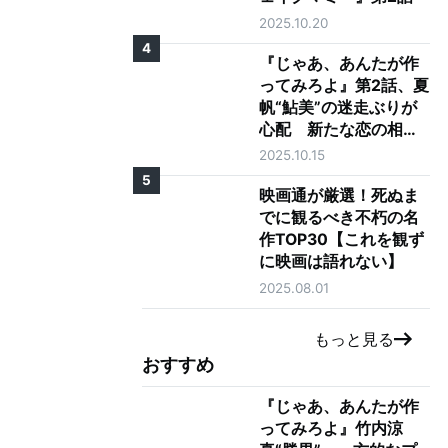
2025.10.20
4
『じゃあ、あんたが作
ってみろよ』第2話、夏
帆“鮎美”の迷走ぶりが
心配 新たな恋の相手
に「大丈夫そう？」の
2025.10.15
声も
5
映画通が厳選！死ぬま
でに観るべき不朽の名
作TOP30【これを観ず
に映画は語れない】
2025.08.01
もっと見る
おすすめ
『じゃあ、あんたが作
ってみろよ』竹内涼