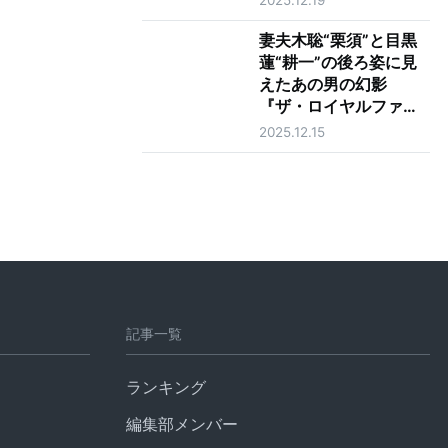
ュー
妻夫木聡“栗須”と目黒
蓮“耕一”の後ろ姿に見
えたあの男の幻影
『ザ・ロイヤルファミ
リー』最終話
2025.12.15
記事一覧
ランキング
編集部メンバー