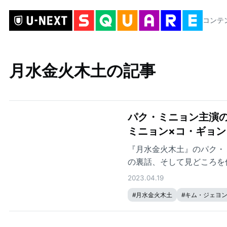
コンテ
月水金火木土の記事
パク・ミニョン主演
ミニョン×コ・ギョン
『月水金火木土』のパク・
の裏話、そして見どころを
2023.04.19
#
月水金火木土
#
キム・ジェヨ