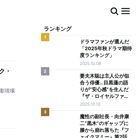
ランキング
1
ドラマファンが選んだ
「2025年秋ドラマ期待
度ランキング」
2025.10.08
ク・
2
妻夫木聡は主人公が似
合う俳優…目黒蓮の語
りが“安心感”を生んだ
撮影現場
『ザ・ロイヤルファミ
リー』第1話
2025.10.13
3
魔性の副社長・向井康
二“黒木”のギャップに
膝から崩れ落ちた『フ
ェイクマミー』第2話