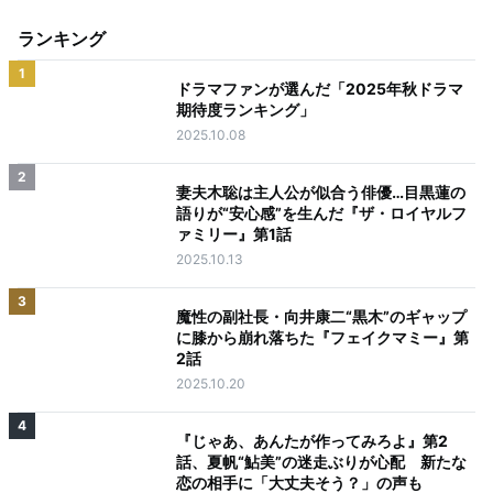
ランキング
1
ドラマファンが選んだ「2025年秋ドラマ
期待度ランキング」
2025.10.08
2
妻夫木聡は主人公が似合う俳優…目黒蓮の
語りが“安心感”を生んだ『ザ・ロイヤルフ
ァミリー』第1話
2025.10.13
3
魔性の副社長・向井康二“黒木”のギャップ
に膝から崩れ落ちた『フェイクマミー』第
2話
2025.10.20
4
『じゃあ、あんたが作ってみろよ』第2
話、夏帆“鮎美”の迷走ぶりが心配 新たな
恋の相手に「大丈夫そう？」の声も