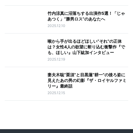
竹内涼真に沼落ちする出演作5選！「じゃ
あつく」“勝男ロス”のあなたへ
2025.12.10
喉から手が出るほどほしい“それ”の正体
は？女性4人の欲望に斬り込む衝撃作『で
も、ほしい』山下紘加インタビュー
2025.12.19
妻夫木聡“栗須”と目黒蓮“耕一”の後ろ姿に
見えたあの男の幻影『ザ・ロイヤルファミ
リー』最終話
2025.12.15