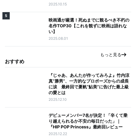
2025.10.15
5
映画通が厳選！死ぬまでに観るべき不朽の
名作TOP30【これを観ずに映画は語れな
い】
2025.08.01
もっと見る
おすすめ
『じゃあ、あんたが作ってみろよ』竹内涼
真“勝男”、一方的なプロポーズからの成長
に涙 最終回で夏帆“鮎美”に告げた最上級
の愛とは
2025.12.10
デビューメンバー7名が決定！「辛くて乗
り越えられるか不安の毎日だった」｜
『HIP POP Princess』最終回レビュー
2025.12.22