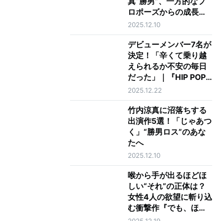
真“勝男”、一方的なプ
ロポーズからの成長に
涙 最終回で夏帆“鮎
2025.12.10
美”に告げた最上級の愛
とは
デビューメンバー7名が
決定！「辛くて乗り越
えられるか不安の毎日
だった」｜『HIP POP
Princess』最終回レビ
2025.12.22
ュー
竹内涼真に沼落ちする
出演作5選！「じゃあつ
く」“勝男ロス”のあな
たへ
2025.12.10
喉から手が出るほどほ
しい“それ”の正体は？
女性4人の欲望に斬り込
む衝撃作『でも、ほし
い』山下紘加インタビ
2025.12.19