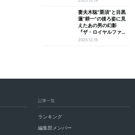
ュー
妻夫木聡“栗須”と目黒
蓮“耕一”の後ろ姿に見
えたあの男の幻影
『ザ・ロイヤルファミ
リー』最終話
2025.12.15
記事一覧
ランキング
編集部メンバー