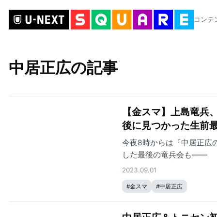
コンテ
中居正広の記事
【金スマ】上島竜兵、
後に見つかった生前
今夜8時からは『中居正広
した最後の竜兵会も——
2023.09.01
#
金スマ
#
中居正広