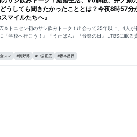
初のサシ飲みトーク！結婚生活、V6解散、井ノ原
どうしても聞きたかったこととは？今夜8時57分
のスマイルたちへ』
広＆トニセン初のサシ飲みトーク！出会って35年以上、4人が
に『学校へ行こう！』『うたばん』『音楽の日』…TBSに眠る
金スマ
#
長野博
#
中居正広
#
坂本昌行