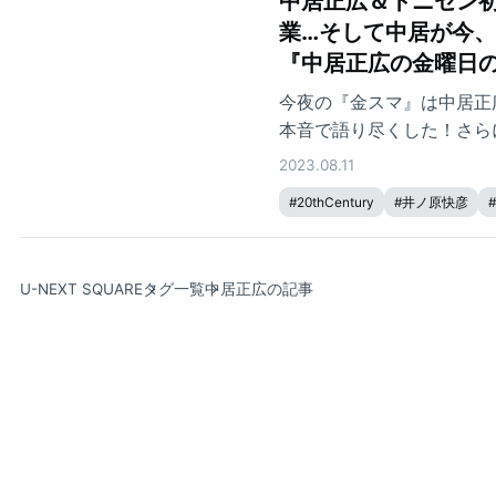
中居正広＆トニセン
業…そして中居が今、
『中居正広の金曜日
今夜の『金スマ』は中居正
本音で語り尽くした！さら
像を一挙大公開！
2023.08.11
#
20thCentury
#
井ノ原快彦
#
U-NEXT SQUARE
タグ一覧
中居正広の記事