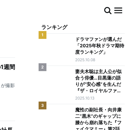
ランキング
1
ドラマファンが選んだ
「2025年秋ドラマ期待
度ランキング」
2025.10.08
1週間
2
妻夫木聡は主人公が似
合う俳優…目黒蓮の語
りが“安心感”を生んだ
』が撮影
『ザ・ロイヤルファミ
リー』第1話
2025.10.13
3
魔性の副社長・向井康
二“黒木”のギャップに
膝から崩れ落ちた『フ
ェイクマミー』第2話