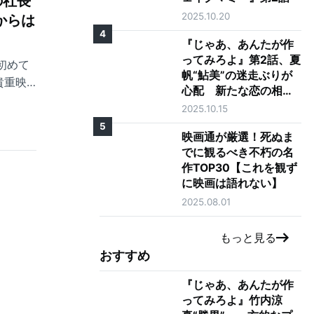
の社長
2025.10.20
からは
4
『じゃあ、あんたが作
ってみろよ』第2話、夏
初めて
帆“鮎美”の迷走ぶりが
貴重映
心配 新たな恋の相手
に「大丈夫そう？」の
2025.10.15
声も
5
映画通が厳選！死ぬま
でに観るべき不朽の名
作TOP30【これを観ず
に映画は語れない】
2025.08.01
もっと見る
おすすめ
『じゃあ、あんたが作
ってみろよ』竹内涼