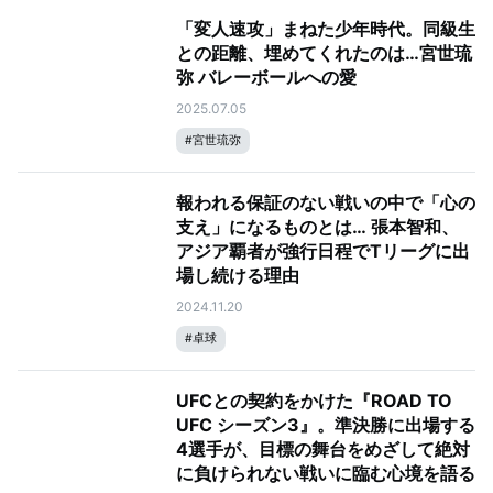
「変人速攻」まねた少年時代。同級生
との距離、埋めてくれたのは…宮世琉
弥 バレーボールへの愛
2025.07.05
#
宮世琉弥
報われる保証のない戦いの中で「心の
支え」になるものとは… 張本智和、
アジア覇者が強行日程でTリーグに出
場し続ける理由
2024.11.20
#
卓球
UFCとの契約をかけた『ROAD TO
UFC シーズン3』。準決勝に出場する
4選手が、目標の舞台をめざして絶対
に負けられない戦いに臨む心境を語る