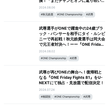
換！「またチャンピオンに返り咲いて
ほしい」（武尊）、「信念を貫きつ
2024.08.06
つ、レベルアップして勝ってくれた
#
秋元皓貴
#
ONE Championship
#
武尊
ら」（秋元）
武尊選手がONEで躍進中の24歳ブラ
ック・パンサーを相手にタイ・ルンピ
ニーで再起戦！秋元皓貴選手は同大会
で元王者対決へ！ーー『ONE Friday
Fights 81』記者会見レポート
2024.08.02
#
ONE Championship
#
武尊
武尊が再びONEの舞台へ！復帰戦と
なる『ONE Friday Fights 81』をU-
NEXTにて独占・見放題で配信決定！
2024.07.24
#
格闘技
#
ONE Championship
#
武尊