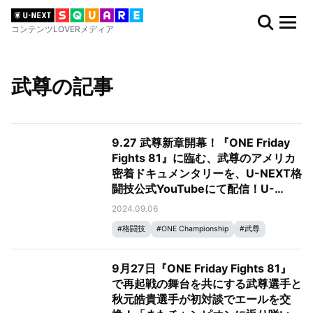
コンテンツLOVERメディア
武尊の記事
9.27 武尊新章開幕！『ONE Friday
Fights 81』に臨む、武尊のアメリカ
密着ドキュメンタリーを、U-NEXT格
闘技公式YouTubeにて配信！U-
NEXTオリジナルKVも解禁に
2024.09.06
#
格闘技
#
ONE Championship
#
武尊
9月27日『ONE Friday Fights 81』
で再起戦の舞台を共にする武尊選手と
秋元皓貴選手が初対談でエールを交