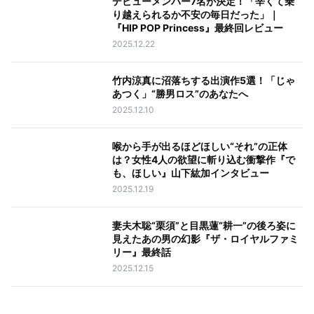
デビューメンバー7名が決定！「辛くて乗
り越えられるか不安の毎日だった」｜
『HIP POP Princess』最終回レビュー
2025.12.22
竹内涼真に沼落ちする出演作5選！「じゃ
あつく」“勝男ロス”のあなたへ
2025.12.10
喉から手が出るほどほしい“それ”の正体
は？女性4人の欲望に斬り込む衝撃作『で
も、ほしい』山下紘加インタビュー
2025.12.19
妻夫木聡“栗須”と目黒蓮“耕一”の後ろ姿に
見えたあの男の幻影『ザ・ロイヤルファミ
リー』最終話
2025.12.15