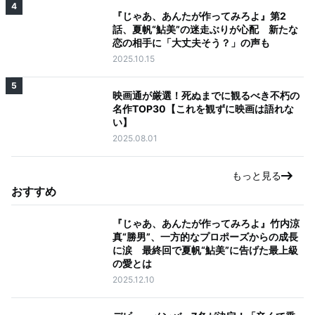
4
『じゃあ、あんたが作ってみろよ』第2
話、夏帆“鮎美”の迷走ぶりが心配 新たな
恋の相手に「大丈夫そう？」の声も
2025.10.15
5
映画通が厳選！死ぬまでに観るべき不朽の
名作TOP30【これを観ずに映画は語れな
い】
2025.08.01
もっと見る
おすすめ
『じゃあ、あんたが作ってみろよ』竹内涼
真“勝男”、一方的なプロポーズからの成長
に涙 最終回で夏帆“鮎美”に告げた最上級
の愛とは
2025.12.10