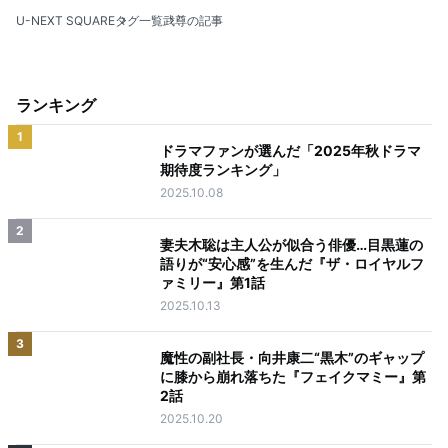
U-NEXT SQUARE
タグ一覧
武尊の記事
ランキング
1
ドラマファンが選んだ「2025年秋ドラマ
期待度ランキング」
2025.10.08
2
妻夫木聡は主人公が似合う俳優…目黒蓮の
語りが“安心感”を生んだ『ザ・ロイヤルフ
ァミリー』第1話
2025.10.13
3
魔性の副社長・向井康二“黒木”のギャップ
に膝から崩れ落ちた『フェイクマミー』第
2話
2025.10.20