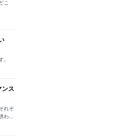
どこ
い
す。
マンス
それぞ
誘われ