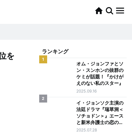
ランキング
位を
1
オム・ジョンファとソ
ン・スンホンの抜群の
ケミが話題！『かけが
えのない私のスター』
2025.09.16
2
イ・ジョンソク主演の
法廷ドラマ『瑞草洞＜
ソチョドン＞』エース
と新米弁護士の恋の行
方は？
2025.07.28