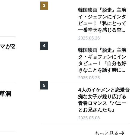
3
韓国映画『脱走』主演
イ・ジェフンにインタ
ビュー！「私にとって
一番幸せを感じる空
間、それは映画館で
2025.06.26
す」
マが2
4
韓国映画『脱走』主演
ク・ギョファンにイン
タビュー！「自分も好
きなことを話す時に目
が輝く人になりたい」
2025.06.26
5
4人のイケメンと恋愛音
草洞
痴な女子が繰り広げる
青春ロマンス『バニー
とお兄さんたち』
2025.05.08
もっと見る