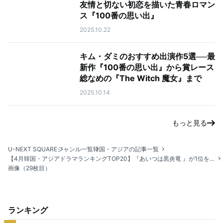
友情と切ない初恋を描いた青春ロマン
ス『100番の思い出』
2025.10.22
キム・ダミのおすすめ出演作5選──最
新作『100番の思い出』から賞レース
総なめの『The Witch 魔女』まで
2025.10.14
もっと見る
U-NEXT SQUARE
ジャンル一覧
韓国・アジアの記事一覧
【4月韓国・アジアドラマランキングTOP20】『あいつは黒炎竜 』が1位をキープ！2位はノ・ジョンウィ主演の新作ラブコメ
画像（29枚目）
ランキング