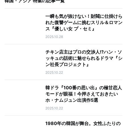
韓国・アジア 特集
の記事一覧
一瞬も気が抜けない！財閥に仕掛けら
れた復讐ゲームに挑むスリル＆ロマン
ス『優しい女 プ・セミ』
2025.10.28
チキン店主はプロの交渉人!?ハン・ソ
ッキュの話術に魅せられるドラマ『シ
ン社長プロジェクト』
2025.10.22
韓ドラ『100番の思い出』の極甘恋人
モードが眼福！今押さえておきたい
ホ・ナムジュン出演作5選
2025.10.22
1980年の韓国が舞台。女性ふたりの