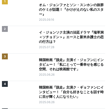
1
オム・ジョンファとソン・スンホンの抜群
のケミが話題！『かけがえのない私のスタ
ー』
2025.09.16
2
イ・ジョンソク主演の法廷ドラマ『瑞草洞
＜ソチョドン＞』エースと新米弁護士の恋
の行方は？
2025.07.28
3
韓国映画『脱走』主演イ・ジェフンにイン
タビュー！「私にとって一番幸せを感じる
空間、それは映画館です」
2025.06.26
4
韓国映画『脱走』主演ク・ギョファンにイ
ンタビュー！「自分も好きなことを話す時
に目が輝く人になりたい」
2025.06.26