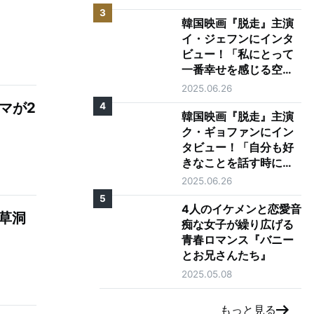
3
韓国映画『脱走』主演
イ・ジェフンにインタ
ビュー！「私にとって
一番幸せを感じる空
間、それは映画館で
2025.06.26
す」
マが2
4
韓国映画『脱走』主演
ク・ギョファンにイン
タビュー！「自分も好
きなことを話す時に目
が輝く人になりたい」
2025.06.26
5
4人のイケメンと恋愛音
草洞
痴な女子が繰り広げる
青春ロマンス『バニー
とお兄さんたち』
2025.05.08
もっと見る