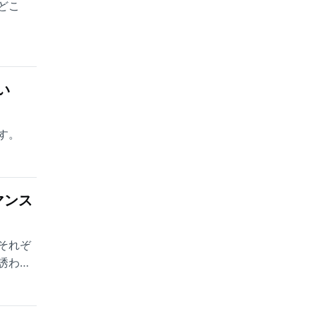
どこ
い
す。
マンス
それぞ
誘われ