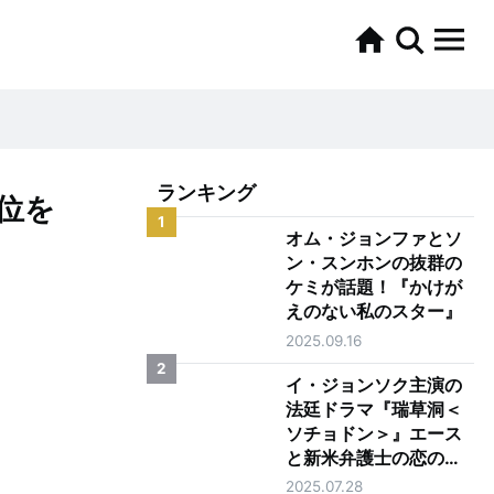
ランキング
位を
1
オム・ジョンファとソ
ン・スンホンの抜群の
ケミが話題！『かけが
えのない私のスター』
2025.09.16
2
イ・ジョンソク主演の
法廷ドラマ『瑞草洞＜
ソチョドン＞』エース
と新米弁護士の恋の行
方は？
2025.07.28