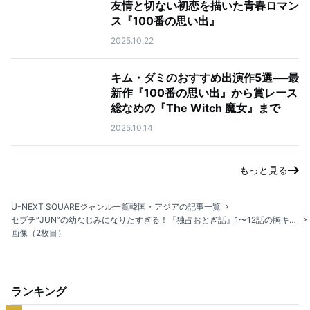
友情と切ない初恋を描いた青春ロマン
ス『100番の思い出』
2025.10.22
キム・ダミのおすすめ出演作5選──最
新作『100番の思い出』から賞レース
総なめの『The Witch 魔女』まで
2025.10.14
もっと見る
U-NEXT SQUARE
ジャンル一覧
韓国・アジアの記事一覧
セブチ“JUN”の幼なじみになりたすぎる！『独占おとぎ話』1〜12話の胸キュンシーンをおさらい
画像（2枚目）
ランキング