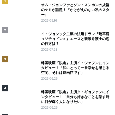
1
オム・ジョンファとソン・スンホンの抜群
のケミが話題！『かけがえのない私のスタ
ー』
2025.09.16
2
イ・ジョンソク主演の法廷ドラマ『瑞草洞
＜ソチョドン＞』エースと新米弁護士の恋
の行方は？
2025.07.28
3
韓国映画『脱走』主演イ・ジェフンにイン
タビュー！「私にとって一番幸せを感じる
空間、それは映画館です」
2025.06.26
4
韓国映画『脱走』主演ク・ギョファンにイ
ンタビュー！「自分も好きなことを話す時
に目が輝く人になりたい」
2025.06.26