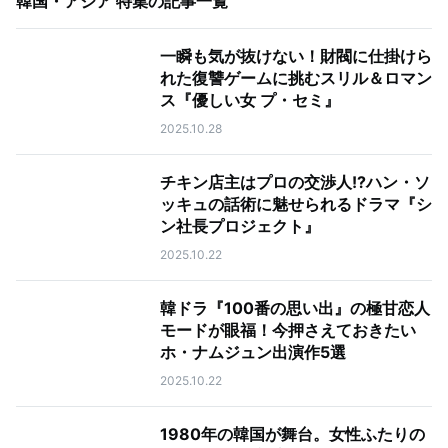
韓国・アジア 特集
の記事一覧
一瞬も気が抜けない！財閥に仕掛けら
れた復讐ゲームに挑むスリル＆ロマン
ス『優しい女 プ・セミ』
2025.10.28
チキン店主はプロの交渉人!?ハン・ソ
ッキュの話術に魅せられるドラマ『シ
ン社長プロジェクト』
2025.10.22
韓ドラ『100番の思い出』の極甘恋人
モードが眼福！今押さえておきたい
ホ・ナムジュン出演作5選
2025.10.22
1980年の韓国が舞台。女性ふたりの