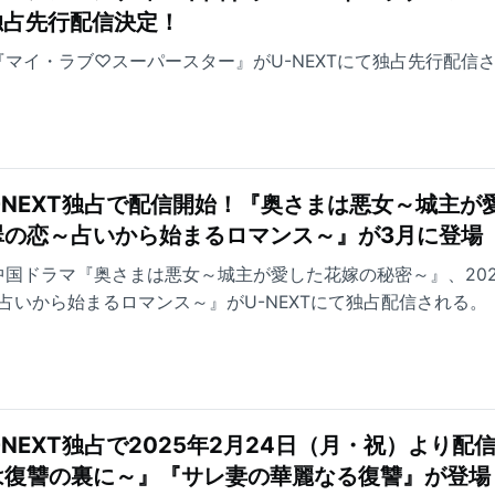
で独占先行配信決定！
り『マイ・ラブ♡スーパースター』がU-NEXTにて独占先行配信
-NEXT独占で配信開始！『奥さまは悪女～城主が
翠の恋～占いから始まるロマンス～』が3月に登場
り中国ドラマ『奥さまは悪女～城主が愛した花嫁の秘密～』、202
占いから始まるロマンス～』がU-NEXTにて独占配信される。
NEXT独占で2025年2月24日（月・祝）より配
は復讐の裏に～』『サレ妻の華麗なる復讐』が登場