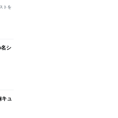
ストを
の名シ
胸キュ