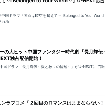
 Belonged to Your World～』U-NEXT独
中国ドラマ『運命は時空を超えて～I Belonged to Your Worl
される
ルーの大ヒット中国ファンタジー時代劇『長月輝伝
NEXT独占配信開始！
より中国ドラマ『長月輝伝～愛と救世の輪廻～』がU-NEXTにて
ュンラブコメ『２回目のロマンスはままならない！