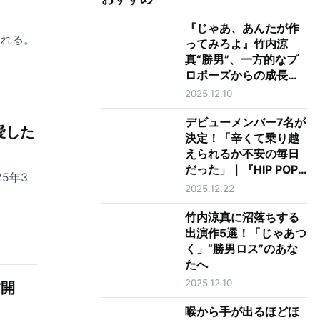
『じゃあ、あんたが作
される。
ってみろよ』竹内涼
真“勝男”、一方的なプ
ロポーズからの成長に
涙 最終回で夏帆“鮎
2025.12.10
美”に告げた最上級の愛
とは
デビューメンバー7名が
愛した
決定！「辛くて乗り越
えられるか不安の毎日
だった」｜『HIP POP
5年3
Princess』最終回レビ
2025.12.22
ュー
竹内涼真に沼落ちする
出演作5選！「じゃあつ
く」“勝男ロス”のあな
たへ
2025.12.10
信開
喉から手が出るほどほ