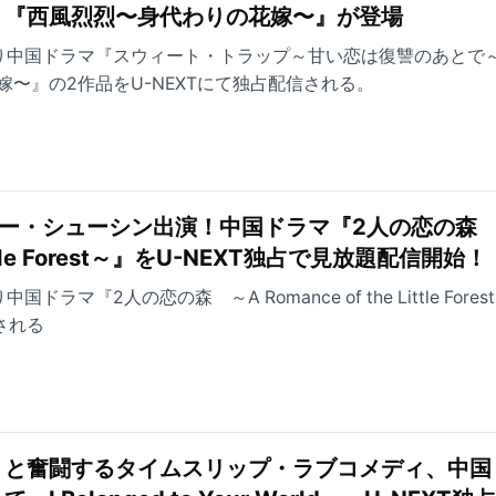
』『西風烈烈〜身代わりの花嫁〜』が登場
）より中国ドラマ『スウィート・トラップ～甘い恋は復讐のあとで
〜』の2作品をU-NEXTにて独占配信される。
ー・シューシン出演！中国ドラマ『2人の恋の森 
 Little Forest～』をU-NEXT独占で見放題配信開始！
国ドラマ『2人の恋の森 ～A Romance of the Little Fore
される
うと奮闘するタイムスリップ・ラブコメディ、中国