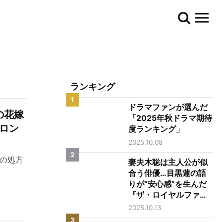
ランキング
1
ドラマファンが選んだ
の花嫁
「2025年秋ドラマ期待
ビロン
度ランキング」
2025.10.08
2
スの処方
妻夫木聡は主人公が似
合う俳優…目黒蓮の語
りが“安心感”を生んだ
『ザ・ロイヤルファミ
リー』第1話
2025.10.13
3