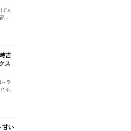
(てん
曹
七時吉
クス
)～ラ
される。
～甘い