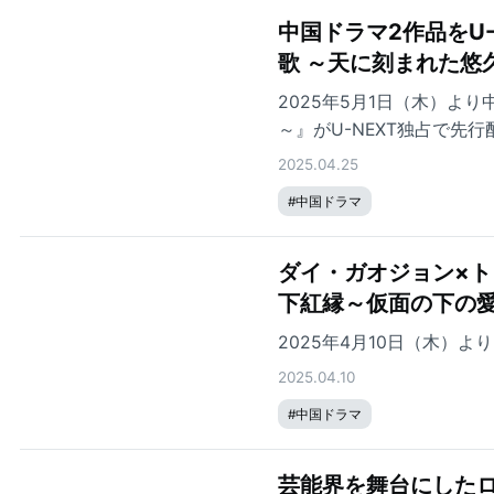
中国ドラマ2作品をU
歌 ～天に刻まれた悠
2025年5月1日（木）よ
～』がU-NEXT独占で先
2025.04.25
#
中国ドラマ
ダイ・ガオジョン×
下紅縁～仮面の下の愛
2025年4月10日（木）
2025.04.10
#
中国ドラマ
芸能界を舞台にした