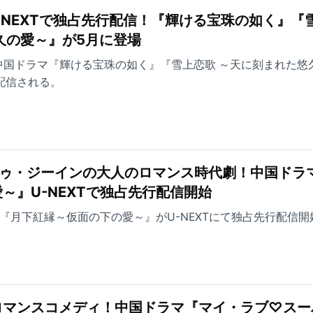
-NEXTで独占先行配信！『輝ける宝珠の如く』『
久の愛～』が5月に登場
り中国ドラマ『輝ける宝珠の如く』『雪上恋歌 ～天に刻まれた悠
行配信される。
トゥ・ジーインの大人のロマンス時代劇！中国ドラ
～』U-NEXTで独占先行配信開始
より『月下紅縁～仮面の下の愛～』がU-NEXTにて独占先行配信開
ロマンスコメディ！中国ドラマ『マイ・ラブ♡スー