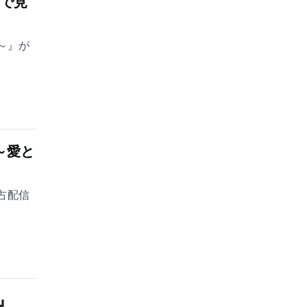
占で見
d～』が
～愛と
独占配信
』