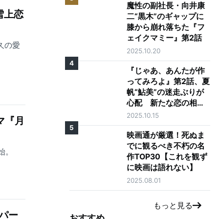
魔性の副社長・向井康
雪上恋
二“黒木”のギャップに
膝から崩れ落ちた『フ
ェイクマミー』第2話
久の愛
2025.10.20
4
『じゃあ、あんたが作
ってみろよ』第2話、夏
帆“鮎美”の迷走ぶりが
心配 新たな恋の相手
に「大丈夫そう？」の
2025.10.15
マ『月
声も
5
映画通が厳選！死ぬま
でに観るべき不朽の名
始。
作TOP30【これを観ず
に映画は語れない】
2025.08.01
もっと見る
パー
おすすめ