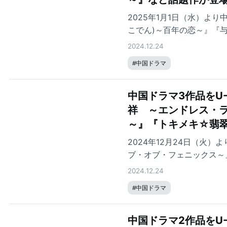
2025年1月1日（水）よ
こでん)～百年の恋～』『
司！？～Dear Mr.Herm
2024.12.24
#
中国ドラマ
中国ドラマ3作品をU
祥 ～エンドレス・
～』『トキメキ☆翡
2024年12月24日（火
ブ・オブ・フェニックス～
2024.12.24
#
中国ドラマ
中国ドラマ2作品をU