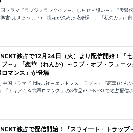
り中国ドラマ『ラブ♡クランクイン～こじらせ片想い～』『天狐伝
与卿書(よきょうしょ)～桃花が決めた花婿様～』『私のカレは御
itage～』の4作品がU-NEXTで独占配信される。
-NEXT独占で12月24日（火）より配信開始！『
ラブ～』『恋華（れんか）～ラブ・オブ・フェニッ
翠ロマンス』が登場
）より中国ドラマ『七時吉祥～エンドレス・ラブ～』『恋華(れんか
』『トキメキ☆翡翠ロマンス』の3作品がU-NEXTで独占配信
-NEXT独占で配信開始！『スウィート・トラップ