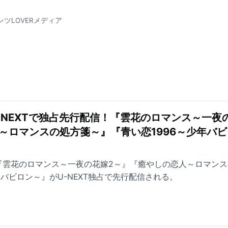
ンツLOVERメディア
-NEXTで独占先行配信！『雲花のロマンス～一夜
～ロマンスの処方箋～』『青い恋1996～少年バ
り『雲花のロマンス～一夜の花嫁2～』『癒やしの恋人～ロマン
年バビロン～』がU-NEXT独占で先行配信される。