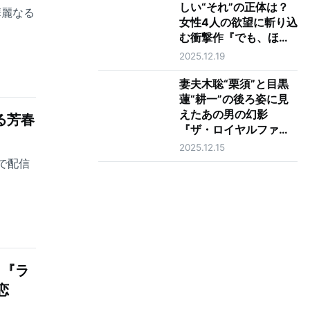
しい“それ”の正体は？
華麗なる
女性4人の欲望に斬り込
む衝撃作『でも、ほし
い』山下紘加インタビ
2025.12.19
ュー
妻夫木聡“栗須”と目黒
蓮“耕一”の後ろ姿に見
えたあの男の幻影
る芳春
『ザ・ロイヤルファミ
リー』最終話
2025.12.15
占で配信
！『ラ
恋