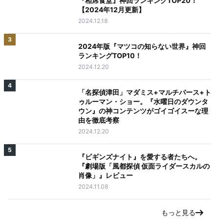
『相席食堂』神回ランキングTOP20！
【2024年12月更新】
2024.12.18
3
2024年版『マツコの知らない世界』神回
ランキングTOP10！
2024.12.20
4
「名探偵津田」マダミス+マルチバース+ト
ゥルーマン・ショー。『水曜日のダウンタ
ウン』の神コンテンツがゴイゴイスーな理
由を徹底考察
2024.12.20
5
『ビギンズナイト』を愛する者たちへ。
『劇場版「風都探偵 仮面ライダースカルの
肖像」』レビュー
2024.11.08
もっと見る