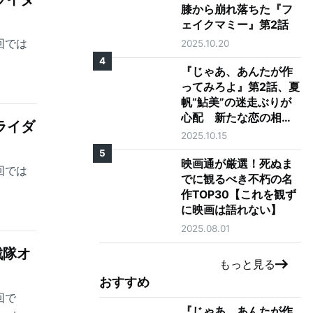
膝から崩れ落ちた『フ
ェイクマミー』第2話
回では
2025.10.20
4
『じゃあ、あんたが作
ってみろよ』第2話、夏
帆“鮎美”の迷走ぶりが
心配 新たな恋の相手
ライダ
に「大丈夫そう？」の
2025.10.15
声も
5
映画通が厳選！死ぬま
回では
でに観るべき不朽の名
作TOP30【これを観ず
に映画は語れない】
2025.08.01
戦隊オ
もっと見る
おすすめ
回で
『じゃあ、あんたが作