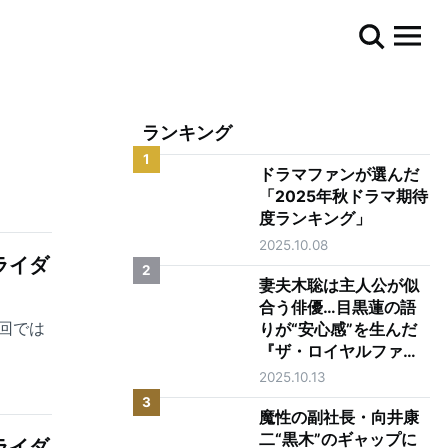
ランキング
1
ドラマファンが選んだ
「2025年秋ドラマ期待
度ランキング」
2025.10.08
ライダ
2
妻夫木聡は主人公が似
合う俳優…目黒蓮の語
回では
りが“安心感”を生んだ
『ザ・ロイヤルファミ
リー』第1話
2025.10.13
3
魔性の副社長・向井康
二“黒木”のギャップに
ライダ