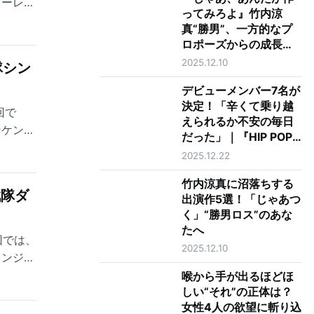
オーレン
ってみろよ』竹内涼
真“勝男”、一方的なプ
ロポーズからの成長に
涙 最終回で夏帆“鮎
2025.12.10
隊シン
美”に告げた最上級の愛
とは
デビューメンバー7名が
決定！「辛くて乗り越
回で
えられるか不安の毎日
ンケンジ
だった」｜『HIP POP
Princess』最終回レビ
2025.12.22
ュー
竹内涼真に沼落ちする
戦隊ダ
出演作5選！「じゃあつ
く」“勝男ロス”のあな
たへ
回では、
2025.12.10
レンジャ
喉から手が出るほどほ
しい“それ”の正体は？
女性4人の欲望に斬り込