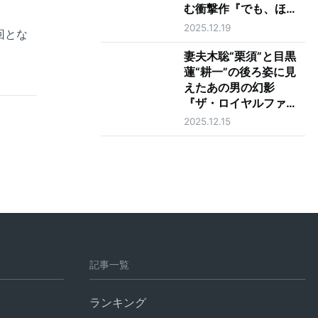
む衝撃作『でも、ほし
い』山下紘加インタビ
2025.12.19
回とな
ュー
妻夫木聡“栗須”と目黒
蓮“耕一”の後ろ姿に見
えたあの男の幻影
『ザ・ロイヤルファミ
リー』最終話
2025.12.15
記事一覧
ランキング