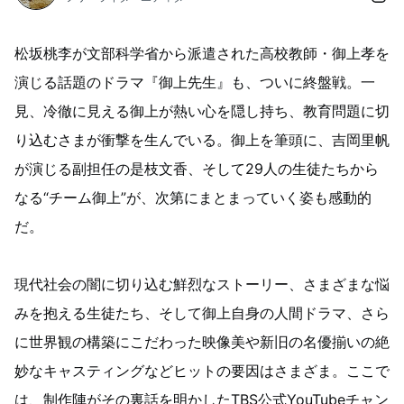
松坂桃李が文部科学省から派遣された高校教師・御上孝を
演じる話題のドラマ『御上先生』も、ついに終盤戦。一
見、冷徹に見える御上が熱い心を隠し持ち、教育問題に切
り込むさまが衝撃を生んでいる。御上を筆頭に、吉岡里帆
が演じる副担任の是枝文香、そして29人の生徒たちから
なる“チーム御上”が、次第にまとまっていく姿も感動的
だ。
現代社会の闇に切り込む鮮烈なストーリー、さまざまな悩
みを抱える生徒たち、そして御上自身の人間ドラマ、さら
に世界観の構築にこだわった映像美や新旧の名優揃いの絶
妙なキャスティングなどヒットの要因はさまざま。ここで
は、制作陣がその裏話を明かしたTBS公式YouTubeチャン