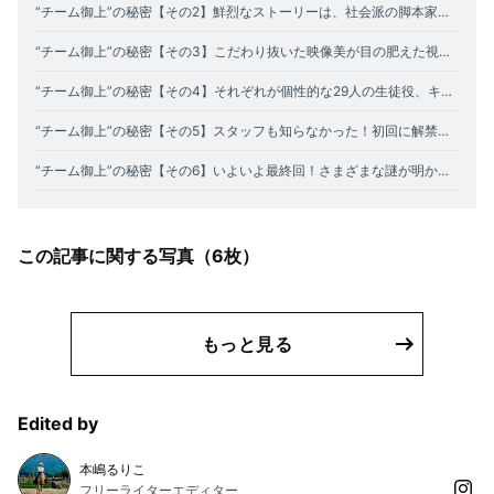
“チーム御上”の秘密【その2】鮮烈なストーリーは、社会派の脚本家・詩森ろばとのタッグの賜物
“チーム御上”の秘密【その3】こだわり抜いた映像美が目の肥えた視聴者を揺り動かす！
“チーム御上”の秘密【その4】それぞれが個性的な29人の生徒役、キャスティングの裏側は？
“チーム御上”の秘密【その5】スタッフも知らなかった！初回に解禁されたワンオク主題歌の衝撃
“チーム御上”の秘密【その6】いよいよ最終回！さまざまな謎が明かされる、そのヒントは？
この記事に関する写真（
6
枚）
もっと見る
Edited by
本嶋るりこ
フリーライターエディター