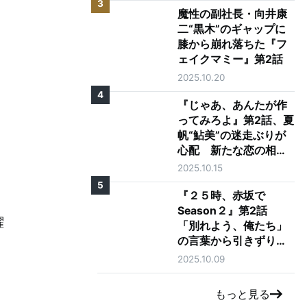
3
魔性の副社長・向井康
二“黒木”のギャップに
膝から崩れ落ちた『フ
ェイクマミー』第2話
2025.10.20
4
『じゃあ、あんたが作
ってみろよ』第2話、夏
帆“鮎美”の迷走ぶりが
心配 新たな恋の相手
に「大丈夫そう？」の
2025.10.15
声も
5
『２５時、赤坂で
Season２』第2話
曜
「別れよう、俺たち」
の言葉から引きずり出
される駒木根葵汰"羽
2025.10.09
山"と新原泰佑"白崎"の
愛
もっと見る