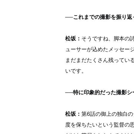
──これまでの撮影を振り返
松坂：
そうですね、脚本の
ューサーが込めたメッセー
まだまだたくさん残ってい
いです。
──特に印象的だった撮影シ
松坂：
第6話の御上の独白
度を保ちたいという監督の