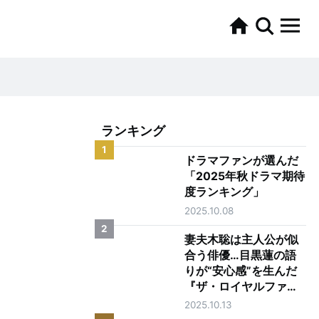
ランキング
1
ドラマファンが選んだ
「2025年秋ドラマ期待
度ランキング」
2025.10.08
2
妻夫木聡は主人公が似
合う俳優…目黒蓮の語
りが“安心感”を生んだ
『ザ・ロイヤルファミ
リー』第1話
2025.10.13