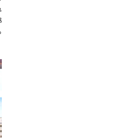
れ
感
も