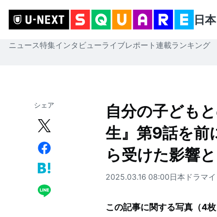
日本
ニュース
特集
インタビュー
ライブレポート
連載
ランキング
シェア
自分の子どもと
生』第9話を前
ら受けた影響と
2025.03.16 08:00
日本ドラマ
イ
この記事に関する写真（
4
枚