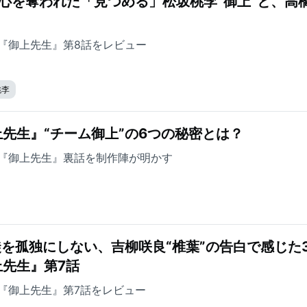
心を奪われた「見つめる」松坂桃李“御上”と、高
『御上先生』第8話をレビュー
桃李
先生』“チーム御上”の6つの秘密とは？
『御上先生』裏話を制作陣が明かす
徒を孤独にしない、吉柳咲良“椎葉”の告白で感じた
先生』第7話
『御上先生』第7話をレビュー