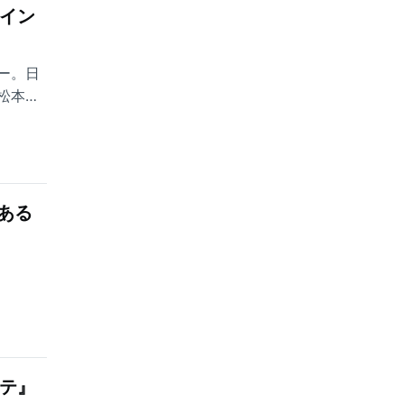
イン
ー。日
松本さ
ある
テ』