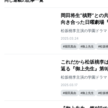
同じ連載の記事一覧
岡田将生“槙野”との
向き合った日曜劇場
松坂桃李主演の学園ドラマ
2025.03.24
#
堀田真由
#
御上先生
#
松坂
これだから松坂桃李
返る『御上先生』第9
松坂桃李主演の学園ドラマ
2025.03.17
#
堀田真由
#
御上先生
#
松坂