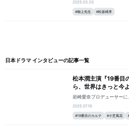
2025.03.03
#
御上先生
#
松坂桃李
日本ドラマ インタビュー
の記事一覧
松本潤主演『19番目
ら、世界はきっと今
岩崎愛奈プロデューサーに
2025.07.19
#
19番目のカルテ
#
小芝風花