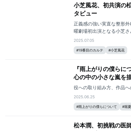
小芝風花、初共演の松
タビュー
正義感の強い実直な整形外
曜劇場初出演となる小芝さ
んの印象などを語ってもら
2025.07.05
#
19番目のカルテ
#
小芝風花
『雨上がりの僕らに
心の中の小さな嵐を
役への取り組み方、作品へ
2025.06.25
#
雨上がりの僕らについて
#
堀
松本潤、初挑戦の医師