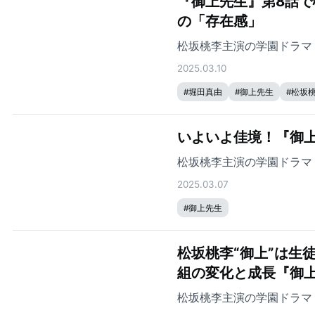
『御上先生』第8話で
の「存在感」
松坂桃李主演の学園ドラマ
2025.03.10
#
堀田真由
#
御上先生
#
松坂
いよいよ佳境！『御上
松坂桃李主演の学園ドラマ
2025.03.07
#
御上先生
松坂桃李“御上”は生
組の変化と成長『御上
松坂桃李主演の学園ドラマ