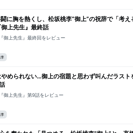
共闘に胸を熱くし、松坂桃李“御上”の祝辞で「考え
『御上先生』最終話
『御上先生』最終回をレビュー
桃李
はやめられない…御上の宿題と思わず叫んだラスト
話
『御上先生』第9話をレビュー
桃李