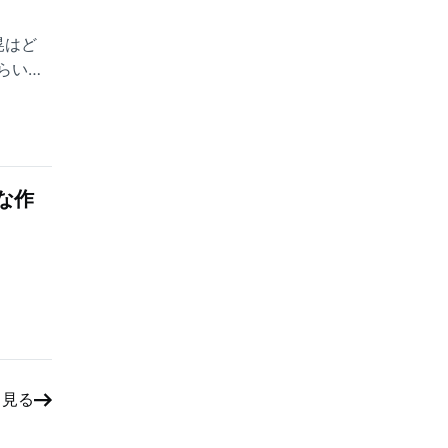
晃はど
らいま
な作
と見る