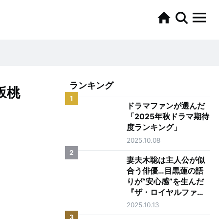
ランキング
坂桃
1
ドラマファンが選んだ
「2025年秋ドラマ期待
度ランキング」
2025.10.08
2
妻夫木聡は主人公が似
合う俳優…目黒蓮の語
りが“安心感”を生んだ
『ザ・ロイヤルファミ
リー』第1話
2025.10.13
3