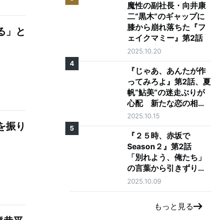
魔性の副社長・向井康
二“黒木”のギャップに
膝から崩れ落ちた『フ
る」と
ェイクマミー』第2話
2025.10.20
4
『じゃあ、あんたが作
ってみろよ』第2話、夏
帆“鮎美”の迷走ぶりが
心配 新たな恋の相手
に「大丈夫そう？」の
2025.10.15
を振り
声も
5
『２５時、赤坂で
Season２』第2話
「別れよう、俺たち」
の言葉から引きずり出
される駒木根葵汰"羽
2025.10.09
山"と新原泰佑"白崎"の
愛
もっと見る