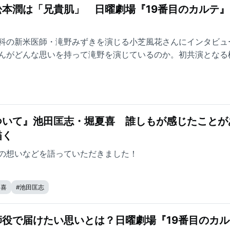
本潤は「兄貴肌」 日曜劇場『19番目のカルテ』
科の新米医師・滝野みずきを演じる小芝風花さんにインタビュ
んがどんな思いを持って滝野を演じているのか。初共演となる
いました。
ついて』池田匡志・堀夏喜 誰しもが感じたことが
描く
の想いなどを語っていただきました！
夏喜
#
池田匡志
役で届けたい思いとは？日曜劇場『19番目のカル