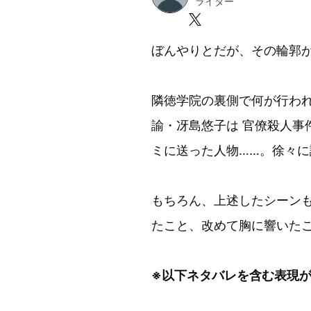
ライター
ぼんやりとだが、その輪郭
隣徳学院の裏側で何が行わ
諭・冴島悠子は 官僚殺人事
ミに送った人物……。徐々
もちろん、上述したシーン
たこと、改めて胸に響いた
※以下ネタバレを含む表現