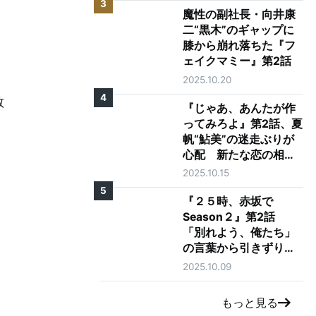
3
魔性の副社長・向井康
二“黒木”のギャップに
膝から崩れ落ちた『フ
ェイクマミー』第2話
2025.10.20
4
教
『じゃあ、あんたが作
ってみろよ』第2話、夏
帆“鮎美”の迷走ぶりが
心配 新たな恋の相手
に「大丈夫そう？」の
2025.10.15
声も
5
『２５時、赤坂で
Season２』第2話
「別れよう、俺たち」
の言葉から引きずり出
される駒木根葵汰"羽
2025.10.09
山"と新原泰佑"白崎"の
愛
もっと見る