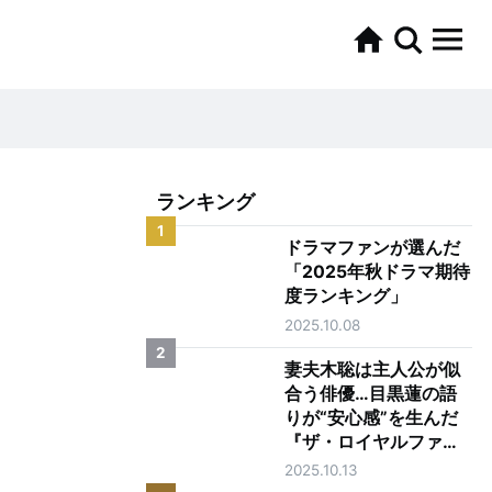
ランキング
1
ドラマファンが選んだ
「2025年秋ドラマ期待
度ランキング」
2025.10.08
2
妻夫木聡は主人公が似
合う俳優…目黒蓮の語
りが“安心感”を生んだ
『ザ・ロイヤルファミ
リー』第1話
2025.10.13