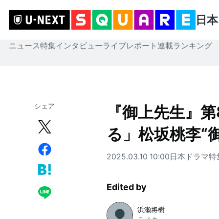
日本
ニュース
特集
インタビュー
ライブレポート
連載
ランキング
シェア
『御上先生』第
る」松坂桃李“
2025.03.10 10:00
日本ドラマ
特
Edited by
浜瀬将樹