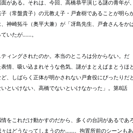
場面がある。それは、今回、高橋恭平演じる謎の青年が
悠子（常盤貴子）の元教え子・戸倉樹であることが明ら
は、神崎拓斗（奥平大兼）が「冴島先生、戸倉さんをか
っていたが……。
スティングされたのか。本当のところは分からない。だ
た表情、吸い込まれそうな色気、謎がまとえばまとうほ
など、しばらく正体が明かされない戸倉役にぴったりだ
ないといけない、高橋でないといけなかった」。第8話
感情をこれだけ動かすのだから、多くの台詞があるであ
我々はどうなってしまうのか……。拘置所前のシーンもあ