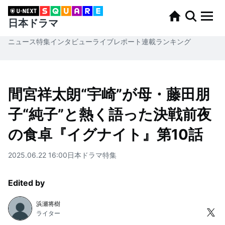
日本ドラマ
ニュース
特集
インタビュー
ライブレポート
連載
ランキング
間宮祥太朗“宇崎”が母・藤田朋
子“純子”と熱く語った決戦前夜
の食卓『イグナイト』第10話
2025.06.22 16:00
日本ドラマ
特集
Edited by
浜瀬将樹
ライター