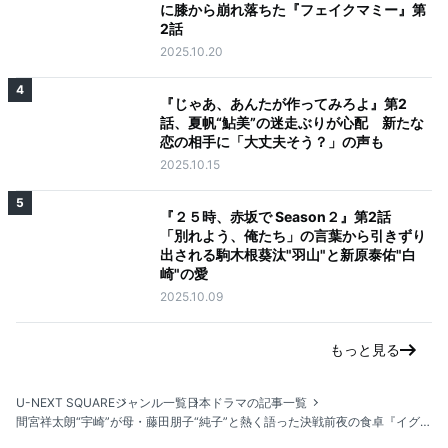
に膝から崩れ落ちた『フェイクマミー』第
2話
2025.10.20
4
『じゃあ、あんたが作ってみろよ』第2
話、夏帆“鮎美”の迷走ぶりが心配 新たな
恋の相手に「大丈夫そう？」の声も
2025.10.15
5
『２５時、赤坂で Season２』第2話
「別れよう、俺たち」の言葉から引きずり
出される駒木根葵汰"羽山"と新原泰佑"白
崎"の愛
2025.10.09
もっと見る
U-NEXT SQUARE
ジャンル一覧
日本ドラマの記事一覧
間宮祥太朗“宇崎”が母・藤田朋子“純子”と熱く語った決戦前夜の食卓『イグナイト』第10話