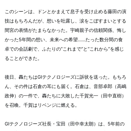
このシーンは、ドンとかまえて息子を受け止める藤田の演
技はもちろんだが、想いを吐露し、涙をこぼすまいとする
間宮の表情がたまらなかった。宇崎親子の信頼関係、悔し
かった5年間の想い、未来への希望……たった数分間の食
卓での会話劇で、ふたりの“これまで”と“これから”を感じ
ることができた。
後日、轟たちはGIテクノロジーズに訴状を送った。もちろ
ん、その件は石倉の耳にも届く。石倉は、音部卓郎（高嶋
政伸）の一件で、轟たちに大敗した千賀光一（田中直樹）
を召喚。千賀はリベンジに燃える。
GIテクノロジーズ社長・宝田（田中幸太朗）は、5年前の