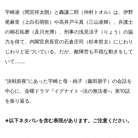
宇崎凌（間宮祥太朗）と轟謙二郎（仲村トオル）は、伊野
尾麻里（上白石萌歌）や高井戸斗真（三山凌輝）、弁護士
の桐石拓磨（及川光博）、刑事の浅見涼子（りょう）の協
力を得て、内閣官房長官の石倉庄司（杉本哲太）にじわり
じわりと近づいている。だが、敵陣営も不穏な動きをして
いて……。
“決戦前夜”にあった宇崎と母・純子（藤田朋子）の会話を
中心に、金曜ドラマ『イグナイト –法の無法者–』第10話
を振り返る。
※以下ネタバレを含む表現があります。ご注意ください。