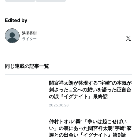
Edited by
浜瀬将樹
ライター
同じ連載の記事一覧
間宮祥太朗が体現する“宇崎”の本気が
刺さった…父への想いを語った証言台
の涙『イグナイト』最終話
2025.06.28
仲村トオル“轟”「争いは起こせばい
い」の裏にあった間宮祥太朗“宇崎”家
族との出会い『イグナイト』第9話