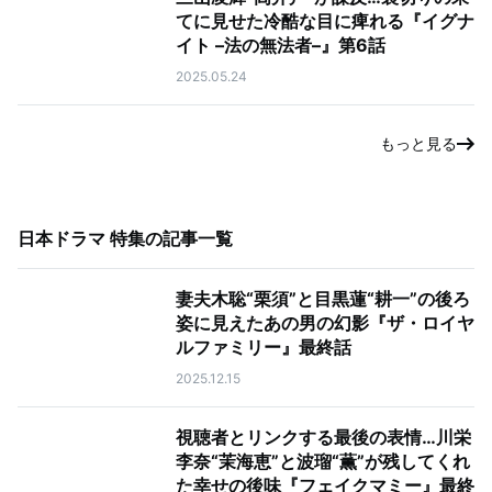
てに見せた冷酷な目に痺れる『イグナ
イト –法の無法者–』第6話
2025.05.24
もっと見る
日本ドラマ 特集
の記事一覧
妻夫木聡“栗須”と目黒蓮“耕一”の後ろ
姿に見えたあの男の幻影『ザ・ロイヤ
ルファミリー』最終話
2025.12.15
視聴者とリンクする最後の表情…川栄
李奈“茉海恵”と波瑠“薫”が残してくれ
た幸せの後味『フェイクマミー』最終