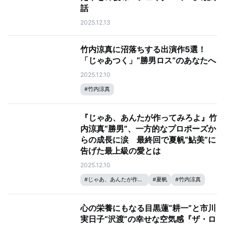
話
2025.12.13
竹内涼真に沼落ちする出演作5選！
「じゃあつく」“勝男ロス”のあなたへ
2025.12.10
#
竹内涼真
『じゃあ、あんたが作ってみろよ』竹
内涼真“勝男”、一方的なプロポーズか
らの成長に涙 最終回で夏帆“鮎美”に
告げた最上級の愛とは
2025.12.10
#
じゃあ、あんたが作ってみろよ
#
夏帆
#
竹内涼真
心の栄養にもなる目黒蓮“耕一”と市川
実日子“沢渡”の幸せな空気感『ザ・ロ