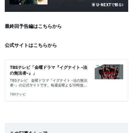
で観る
最終回予告編はこちらから
公式サイトはこちらから
TBSテレビ「金曜ドラマ『イグナイト –法
の無法者–』」
TBSテレビ 金曜ドラマ『イグナイト -法の無法
者-』の公式サイトです。毎週金曜よる10時放
送。出演は間宮祥太朗,上白石萌歌,三山凌輝,仲村
トオル。ダークリーガル・エンターテインメント
TBSテレビ
始動！