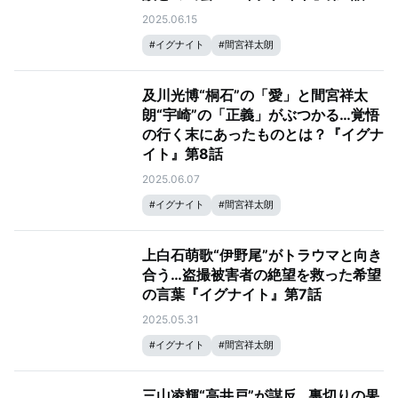
2025.06.15
#
イグナイト
#
間宮祥太朗
及川光博“桐石”の「愛」と間宮祥太
朗“宇崎”の「正義」がぶつかる…覚悟
の行く末にあったものとは？『イグナ
イト』第8話
2025.06.07
#
イグナイト
#
間宮祥太朗
上白石萌歌“伊野尾”がトラウマと向き
合う…盗撮被害者の絶望を救った希望
の言葉『イグナイト』第7話
2025.05.31
#
イグナイト
#
間宮祥太朗
三山凌輝“高井戸”が謀反…裏切りの果