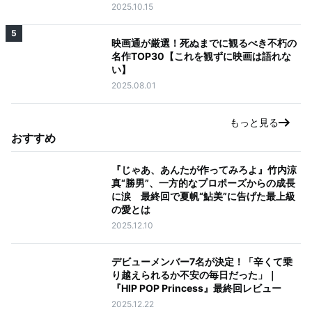
2025.10.15
5
映画通が厳選！死ぬまでに観るべき不朽の
名作TOP30【これを観ずに映画は語れな
い】
2025.08.01
もっと見る
おすすめ
『じゃあ、あんたが作ってみろよ』竹内涼
真“勝男”、一方的なプロポーズからの成長
に涙 最終回で夏帆“鮎美”に告げた最上級
の愛とは
2025.12.10
デビューメンバー7名が決定！「辛くて乗
り越えられるか不安の毎日だった」｜
『HIP POP Princess』最終回レビュー
2025.12.22