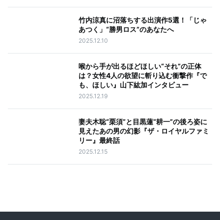
竹内涼真に沼落ちする出演作5選！「じゃ
あつく」“勝男ロス”のあなたへ
2025.12.10
喉から手が出るほどほしい“それ”の正体
は？女性4人の欲望に斬り込む衝撃作『で
も、ほしい』山下紘加インタビュー
2025.12.19
妻夫木聡“栗須”と目黒蓮“耕一”の後ろ姿に
見えたあの男の幻影『ザ・ロイヤルファミ
リー』最終話
2025.12.15