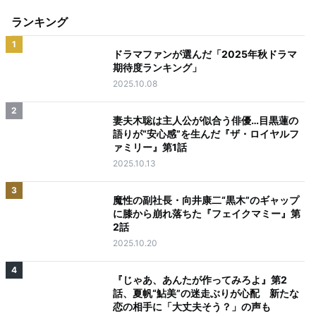
ランキング
1
ドラマファンが選んだ「2025年秋ドラマ
期待度ランキング」
2025.10.08
2
妻夫木聡は主人公が似合う俳優…目黒蓮の
語りが“安心感”を生んだ『ザ・ロイヤルフ
ァミリー』第1話
2025.10.13
3
魔性の副社長・向井康二“黒木”のギャップ
に膝から崩れ落ちた『フェイクマミー』第
2話
2025.10.20
4
『じゃあ、あんたが作ってみろよ』第2
話、夏帆“鮎美”の迷走ぶりが心配 新たな
恋の相手に「大丈夫そう？」の声も