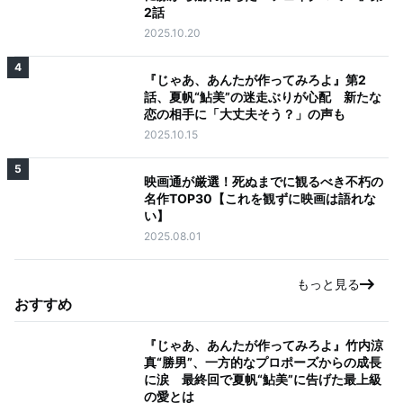
2話
2025.10.20
4
『じゃあ、あんたが作ってみろよ』第2
話、夏帆“鮎美”の迷走ぶりが心配 新たな
恋の相手に「大丈夫そう？」の声も
2025.10.15
5
映画通が厳選！死ぬまでに観るべき不朽の
名作TOP30【これを観ずに映画は語れな
い】
2025.08.01
もっと見る
おすすめ
『じゃあ、あんたが作ってみろよ』竹内涼
真“勝男”、一方的なプロポーズからの成長
に涙 最終回で夏帆“鮎美”に告げた最上級
の愛とは