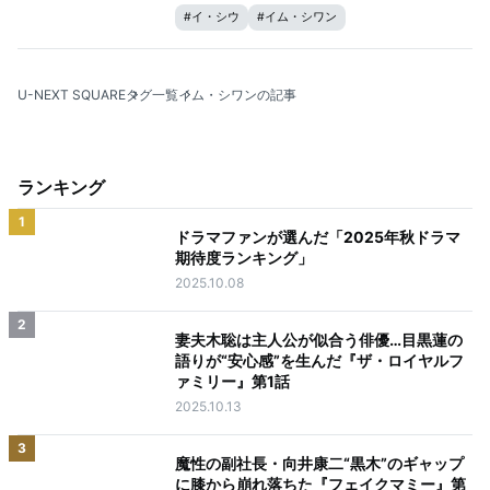
#
イ・シウ
#
イム・シワン
U-NEXT SQUARE
タグ一覧
イム・シワンの記事
ランキング
1
ドラマファンが選んだ「2025年秋ドラマ
期待度ランキング」
2025.10.08
2
妻夫木聡は主人公が似合う俳優…目黒蓮の
語りが“安心感”を生んだ『ザ・ロイヤルフ
ァミリー』第1話
2025.10.13
3
魔性の副社長・向井康二“黒木”のギャップ
に膝から崩れ落ちた『フェイクマミー』第