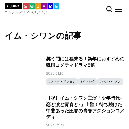
コンテンツLOVERメディア
イム・シワンの記事
笑う門には福来る！新年におすすめの
韓国コメディドラマ5選
2025.01.10
#
クァク・ドンヨン
#
イ・シウ
#
シン・ヘソン
#
イム・シワン
【祝】イム・シワン主演『少年時代-
恋と涙と青春と-』上陸！待ち続けた
甲斐あった圧巻の青春アクションコメ
ディ
2024.12.26