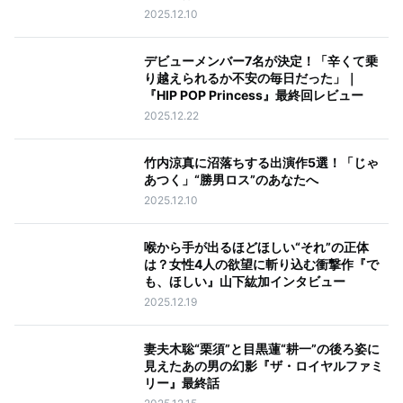
2025.12.10
デビューメンバー7名が決定！「辛くて乗
り越えられるか不安の毎日だった」｜
『HIP POP Princess』最終回レビュー
2025.12.22
竹内涼真に沼落ちする出演作5選！「じゃ
あつく」“勝男ロス”のあなたへ
2025.12.10
喉から手が出るほどほしい“それ”の正体
は？女性4人の欲望に斬り込む衝撃作『で
も、ほしい』山下紘加インタビュー
2025.12.19
妻夫木聡“栗須”と目黒蓮“耕一”の後ろ姿に
見えたあの男の幻影『ザ・ロイヤルファミ
リー』最終話