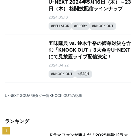
U-NEXT 2024年5月16日（木）～23
日（木） 格闘技配信ラインナップ
2024.05.16
#
BELLATOR
#
GLORY
#
KNOCK OUT
#
格闘技
#
ONE Championship
#
WHO'S NEXT
五味隆典 vs. 鈴木千裕の師弟対決を含
む「KNOCK OUT」3大会をU-NEXT
にて見放題ライブ配信決定！
2024.04.22
#
KNOCK OUT
#
格闘技
U-NEXT SQUARE
タグ一覧
KNOCK OUTの記事
ランキング
1
ドラマファンが選んだ「2025年秋ドラマ