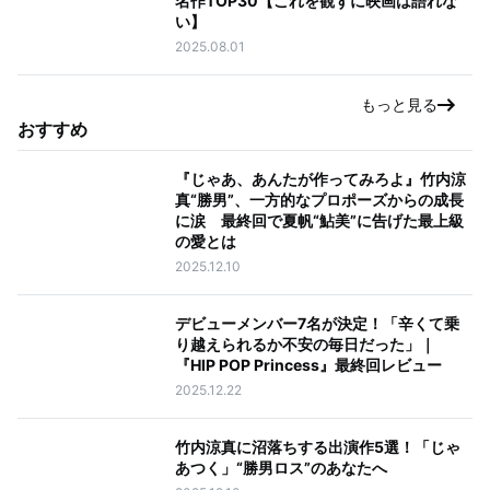
名作TOP30【これを観ずに映画は語れな
い】
2025.08.01
もっと見る
おすすめ
『じゃあ、あんたが作ってみろよ』竹内涼
真“勝男”、一方的なプロポーズからの成長
に涙 最終回で夏帆“鮎美”に告げた最上級
の愛とは
2025.12.10
デビューメンバー7名が決定！「辛くて乗
り越えられるか不安の毎日だった」｜
『HIP POP Princess』最終回レビュー
2025.12.22
竹内涼真に沼落ちする出演作5選！「じゃ
あつく」“勝男ロス”のあなたへ