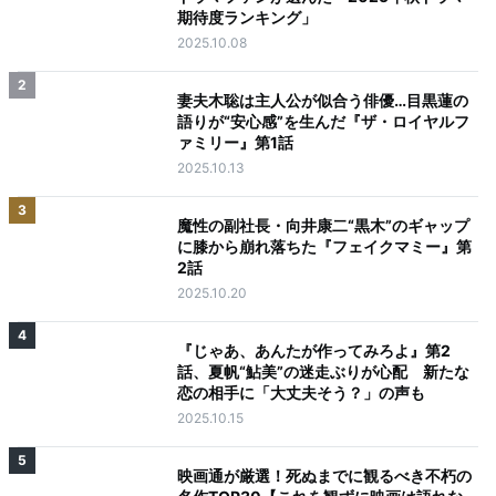
期待度ランキング」
2025.10.08
2
妻夫木聡は主人公が似合う俳優…目黒蓮の
語りが“安心感”を生んだ『ザ・ロイヤルフ
ァミリー』第1話
2025.10.13
3
魔性の副社長・向井康二“黒木”のギャップ
に膝から崩れ落ちた『フェイクマミー』第
2話
2025.10.20
4
『じゃあ、あんたが作ってみろよ』第2
話、夏帆“鮎美”の迷走ぶりが心配 新たな
恋の相手に「大丈夫そう？」の声も
2025.10.15
5
映画通が厳選！死ぬまでに観るべき不朽の