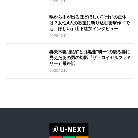
2025.12.10
喉から手が出るほどほしい“それ”の正体
は？女性4人の欲望に斬り込む衝撃作『で
も、ほしい』山下紘加インタビュー
2025.12.19
妻夫木聡“栗須”と目黒蓮“耕一”の後ろ姿に
見えたあの男の幻影『ザ・ロイヤルファミ
リー』最終話
2025.12.15