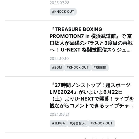
2025.07.23
#
KNOCK OUT
『TREASURE BOXING
PROMOTION7 in 横浜武道館』で 京
口紘人が因縁のパラスと3度目の再戦
へ！ U-NEXT 格闘技配信スケジュー
ル 【10月11日～10月17日】
2024.10.10
#
BOM
#
KNOCK OUT
#
格闘技
#
SHOOT BOXING
#
TREASURE BOXING
『27時間ノンストップ！超スポーツ
LIVE2024』がいよいよ6月22日
（土）よりU-NEXTで開幕！ライブを
観ながらコメントできるライブチャッ
ト機能も初導入
2024.06.21
#
JLPGA
#
河合郁人
#
KNOCK OUT
#
ネーションズリーグ
#
UFC
#
竹内由恵